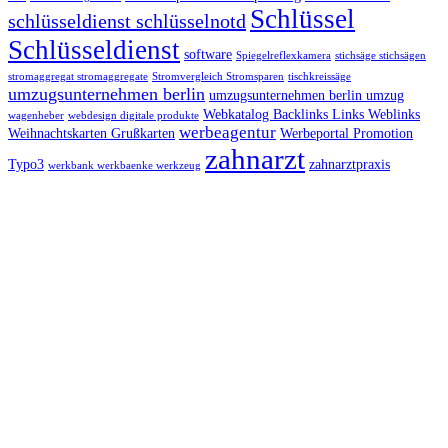
Schlüssel
schlüsseldienst schlüsselnotd
Schlüsseldienst
software
Spiegelreflexkamera
stichsäge stichsägen
stromaggregat stromaggregate
Stromvergleich Stromsparen
tischkreissäge
umzugsunternehmen berlin
umzugsunternehmen berlin umzug
Webkatalog Backlinks Links Weblinks
wagenheber
webdesign digitale produkte
werbeagentur
Weihnachtskarten Grußkarten
Werbeportal Promotion
zahnarzt
Typo3
zahnarztpraxis
werkbank werkbaenke werkzeug