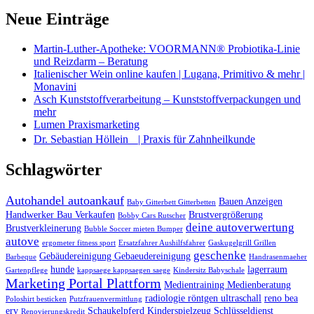
Neue Einträge
Martin-Luther-Apotheke: VOORMANN® Probiotika-Linie
und Reizdarm – Beratung
Italienischer Wein online kaufen | Lugana, Primitivo & mehr |
Monavini
Asch Kunststoffverarbeitung – Kunststoffverpackungen und
mehr
Lumen Praxismarketing
Dr. Sebastian Höllein | Praxis für Zahnheilkunde
Schlagwörter
Autohandel autoankauf
Bauen Anzeigen
Baby Gitterbett Gitterbetten
Handwerker Bau Verkaufen
Brustvergrößerung
Bobby Cars Rutscher
deine autoverwertung
Brustverkleinerung
Bubble Soccer mieten Bumper
autove
ergometer fitness sport
Ersatzfahrer Aushilfsfahrer
Gaskugelgrill Grillen
geschenke
Gebäudereinigung Gebaeudereinigung
Barbeque
Handrasenmaeher
hunde
lagerraum
Gartenpflege
kappsaege kappsaegen saege
Kindersitz Babyschale
Marketing Portal Plattform
Medientraining Medienberatung
radiologie röntgen ultraschall
reno bea
Poloshirt besticken
Putzfrauenvermittlung
erv
Schaukelpferd Kinderspielzeug
Schlüsseldienst
Renovierungskredit