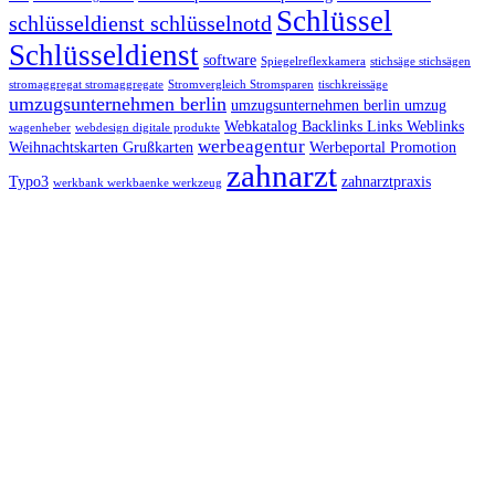
Schlüssel
schlüsseldienst schlüsselnotd
Schlüsseldienst
software
Spiegelreflexkamera
stichsäge stichsägen
stromaggregat stromaggregate
Stromvergleich Stromsparen
tischkreissäge
umzugsunternehmen berlin
umzugsunternehmen berlin umzug
Webkatalog Backlinks Links Weblinks
wagenheber
webdesign digitale produkte
werbeagentur
Weihnachtskarten Grußkarten
Werbeportal Promotion
zahnarzt
Typo3
zahnarztpraxis
werkbank werkbaenke werkzeug