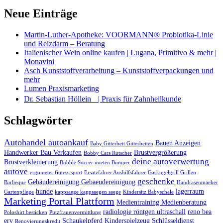
Neue Einträge
Martin-Luther-Apotheke: VOORMANN® Probiotika-Linie
und Reizdarm – Beratung
Italienischer Wein online kaufen | Lugana, Primitivo & mehr |
Monavini
Asch Kunststoffverarbeitung – Kunststoffverpackungen und
mehr
Lumen Praxismarketing
Dr. Sebastian Höllein | Praxis für Zahnheilkunde
Schlagwörter
Autohandel autoankauf
Bauen Anzeigen
Baby Gitterbett Gitterbetten
Handwerker Bau Verkaufen
Brustvergrößerung
Bobby Cars Rutscher
deine autoverwertung
Brustverkleinerung
Bubble Soccer mieten Bumper
autove
ergometer fitness sport
Ersatzfahrer Aushilfsfahrer
Gaskugelgrill Grillen
geschenke
Gebäudereinigung Gebaeudereinigung
Barbeque
Handrasenmaeher
hunde
lagerraum
Gartenpflege
kappsaege kappsaegen saege
Kindersitz Babyschale
Marketing Portal Plattform
Medientraining Medienberatung
radiologie röntgen ultraschall
reno bea
Poloshirt besticken
Putzfrauenvermittlung
erv
Schaukelpferd Kinderspielzeug
Schlüsseldienst
Renovierungskredit