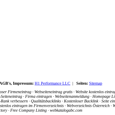
, AGB's, Impressum:
H1 Performance LLC
|
Seiten:
Sitemap
ser Firmeneintrag · Webseiteneintrag gratis · Website kostenlos eintr
is-Seiteneintrag · Firma eintragen · Webseitenanmeldung · Homepage Li
ank verbessern · Qualitätsbacklinks · Kostenloser Backlink · Seite e
stenlos eintragen im Firmenverzeichnis · Webverzeichnis Österreich · W
ectory · Free Company Listing · webkatalogabc.com