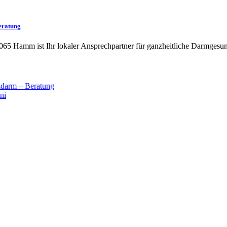
eratung
065 Hamm ist Ihr lokaler Ansprechpartner für ganzheitliche Darmgesun
darm – Beratung
ni