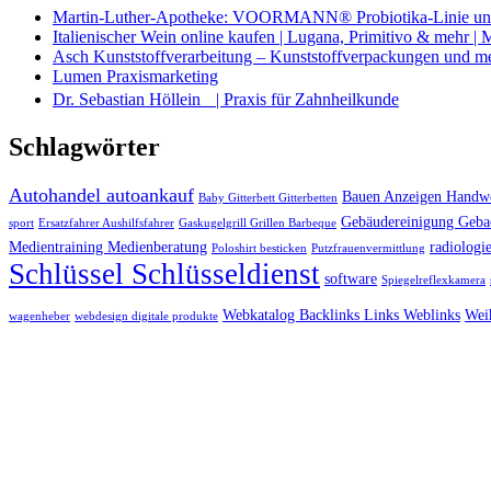
Martin-Luther-Apotheke: VOORMANN® Probiotika-Linie und
Italienischer Wein online kaufen | Lugana, Primitivo & mehr |
Asch Kunststoffverarbeitung – Kunststoffverpackungen und m
Lumen Praxismarketing
Dr. Sebastian Höllein | Praxis für Zahnheilkunde
Schlagwörter
Autohandel autoankauf
Bauen Anzeigen Handwe
Baby Gitterbett Gitterbetten
Gebäudereinigung Geba
sport
Ersatzfahrer Aushilfsfahrer
Gaskugelgrill Grillen Barbeque
Medientraining Medienberatung
radiologie
Poloshirt besticken
Putzfrauenvermittlung
Schlüssel Schlüsseldienst
software
Spiegelreflexkamera
Webkatalog Backlinks Links Weblinks
Wei
wagenheber
webdesign digitale produkte