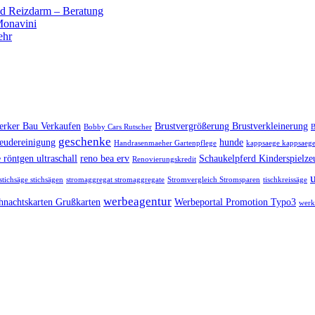
 Reizdarm – Beratung
 Monavini
ehr
rker Bau Verkaufen
Brustvergrößerung Brustverkleinerung
Bobby Cars Rutscher
B
geschenke
eudereinigung
hunde
Handrasenmaeher Gartenpflege
kappsaege kappsaege
 röntgen ultraschall
reno bea erv
Schaukelpferd Kinderspielze
Renovierungskredit
stichsäge stichsägen
stromaggregat stromaggregate
Stromvergleich Stromsparen
tischkreissäge
werbeagentur
hnachtskarten Grußkarten
Werbeportal Promotion Typo3
werk