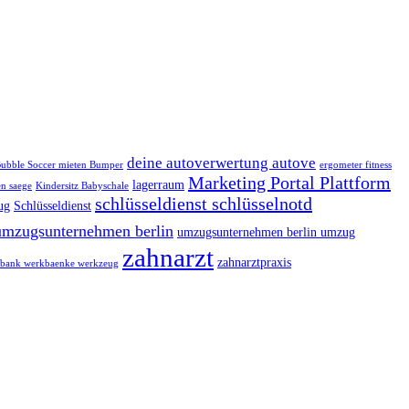
deine autoverwertung autove
ubble Soccer mieten Bumper
ergometer fitness
Marketing Portal Plattform
lagerraum
n saege
Kindersitz Babyschale
schlüsseldienst schlüsselnotd
ug
Schlüsseldienst
umzugsunternehmen berlin
umzugsunternehmen berlin umzug
zahnarzt
zahnarztpraxis
bank werkbaenke werkzeug