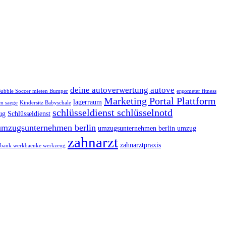
deine autoverwertung autove
ubble Soccer mieten Bumper
ergometer fitness
Marketing Portal Plattform
lagerraum
n saege
Kindersitz Babyschale
schlüsseldienst schlüsselnotd
ug
Schlüsseldienst
umzugsunternehmen berlin
umzugsunternehmen berlin umzug
zahnarzt
zahnarztpraxis
bank werkbaenke werkzeug