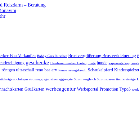
 Reizdarm – Beratung
 Monavini
ehr
rker Bau Verkaufen
Brustvergrößerung Brustverkleinerung
Bobby Cars Rutscher
B
geschenke
eudereinigung
hunde
Handrasenmaeher Gartenpflege
kappsaege kappsaege
 röntgen ultraschall
reno bea erv
Schaukelpferd Kinderspielze
Renovierungskredit
stichsäge stichsägen
stromaggregat stromaggregate
Stromvergleich Stromsparen
tischkreissäge
werbeagentur
hnachtskarten Grußkarten
Werbeportal Promotion Typo3
werk