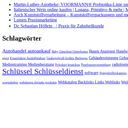
Martin-Luther-Apotheke: VOORMANN® Probiotika-Linie und
Italienischer Wein online kaufen | Lugana, Primitivo & mehr |
Asch Kunststoffverarbeitung – Kunststoffverpackungen und m
Lumen Praxismarketing
Dr. Sebastian Höllein | Praxis für Zahnheilkunde
Schlagwörter
Autohandel autoankauf
Bauen Anzeigen Handwe
Baby Gitterbett Gitterbetten
Gebäudereinigung Geba
sport
Ersatzfahrer Aushilfsfahrer
Gaskugelgrill Grillen Barbeque
Medientraining Medienberatung
radiologie
Poloshirt besticken
Putzfrauenvermittlung
Schlüssel Schlüsseldienst
software
Spiegelreflexkamera
Webkatalog Backlinks Links Weblinks
Wei
wagenheber
webdesign digitale produkte