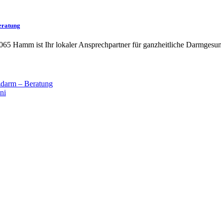
eratung
065 Hamm ist Ihr lokaler Ansprechpartner für ganzheitliche Darmgesun
darm – Beratung
ni