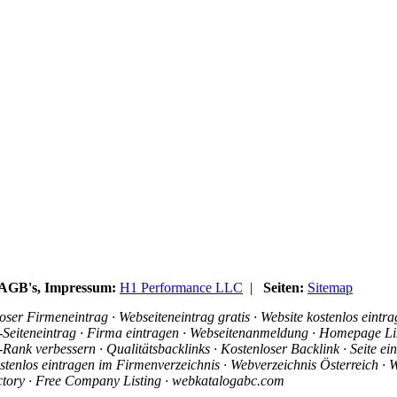
, AGB's, Impressum:
H1 Performance LLC
|
Seiten:
Sitemap
ser Firmeneintrag · Webseiteneintrag gratis · Website kostenlos eintr
is-Seiteneintrag · Firma eintragen · Webseitenanmeldung · Homepage Li
ank verbessern · Qualitätsbacklinks · Kostenloser Backlink · Seite e
stenlos eintragen im Firmenverzeichnis · Webverzeichnis Österreich · W
ectory · Free Company Listing · webkatalogabc.com