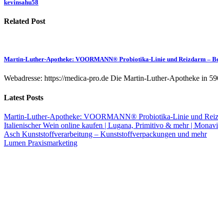
kevinsahu58
Related Post
Martin-Luther-Apotheke: VOORMANN® Probiotika-Linie und Reizdarm – B
Webadresse: https://medica-pro.de Die Martin-Luther-Apotheke in 59
Latest Posts
Martin-Luther-Apotheke: VOORMANN® Probiotika-Linie und Reiz
Italienischer Wein online kaufen | Lugana, Primitivo & mehr | Monavi
Asch Kunststoffverarbeitung – Kunststoffverpackungen und mehr
Lumen Praxismarketing