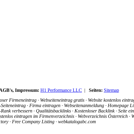
, AGB's, Impressum:
H1 Performance LLC
|
Seiten:
Sitemap
ser Firmeneintrag · Webseiteneintrag gratis · Website kostenlos eintr
is-Seiteneintrag · Firma eintragen · Webseitenanmeldung · Homepage Li
ank verbessern · Qualitätsbacklinks · Kostenloser Backlink · Seite e
stenlos eintragen im Firmenverzeichnis · Webverzeichnis Österreich · W
ectory · Free Company Listing · webkatalogabc.com