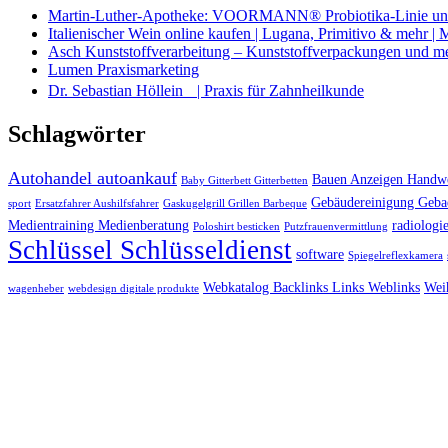
Martin-Luther-Apotheke: VOORMANN® Probiotika-Linie und
Italienischer Wein online kaufen | Lugana, Primitivo & mehr |
Asch Kunststoffverarbeitung – Kunststoffverpackungen und m
Lumen Praxismarketing
Dr. Sebastian Höllein | Praxis für Zahnheilkunde
Schlagwörter
Autohandel autoankauf
Bauen Anzeigen Handwe
Baby Gitterbett Gitterbetten
Gebäudereinigung Geba
sport
Ersatzfahrer Aushilfsfahrer
Gaskugelgrill Grillen Barbeque
Medientraining Medienberatung
radiologie
Poloshirt besticken
Putzfrauenvermittlung
Schlüssel Schlüsseldienst
software
Spiegelreflexkamera
Webkatalog Backlinks Links Weblinks
Wei
wagenheber
webdesign digitale produkte