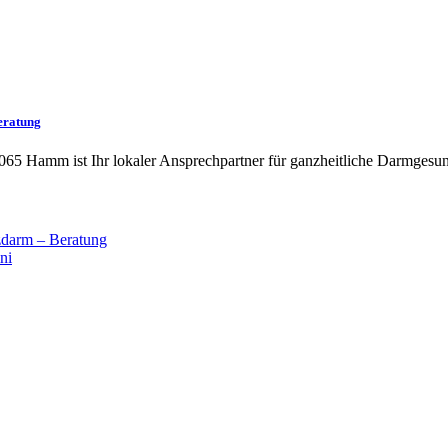
eratung
065 Hamm ist Ihr lokaler Ansprechpartner für ganzheitliche Darmgesun
darm – Beratung
ni