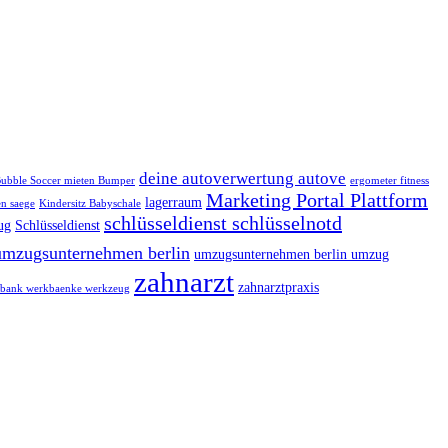
deine autoverwertung autove
ubble Soccer mieten Bumper
ergometer fitness
Marketing Portal Plattform
lagerraum
n saege
Kindersitz Babyschale
schlüsseldienst schlüsselnotd
ug
Schlüsseldienst
umzugsunternehmen berlin
umzugsunternehmen berlin umzug
zahnarzt
zahnarztpraxis
bank werkbaenke werkzeug