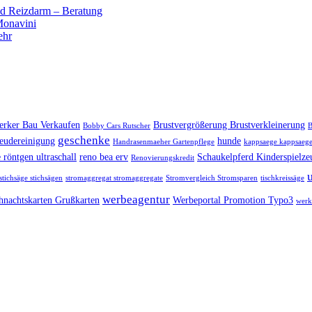
 Reizdarm – Beratung
 Monavini
ehr
rker Bau Verkaufen
Brustvergrößerung Brustverkleinerung
Bobby Cars Rutscher
B
geschenke
eudereinigung
hunde
Handrasenmaeher Gartenpflege
kappsaege kappsaege
 röntgen ultraschall
reno bea erv
Schaukelpferd Kinderspielze
Renovierungskredit
stichsäge stichsägen
stromaggregat stromaggregate
Stromvergleich Stromsparen
tischkreissäge
werbeagentur
hnachtskarten Grußkarten
Werbeportal Promotion Typo3
werk