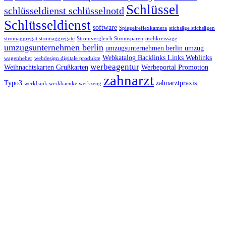
Schlüssel
schlüsseldienst schlüsselnotd
Schlüsseldienst
software
Spiegelreflexkamera
stichsäge stichsägen
stromaggregat stromaggregate
Stromvergleich Stromsparen
tischkreissäge
umzugsunternehmen berlin
umzugsunternehmen berlin umzug
Webkatalog Backlinks Links Weblinks
wagenheber
webdesign digitale produkte
werbeagentur
Weihnachtskarten Grußkarten
Werbeportal Promotion
zahnarzt
Typo3
zahnarztpraxis
werkbank werkbaenke werkzeug