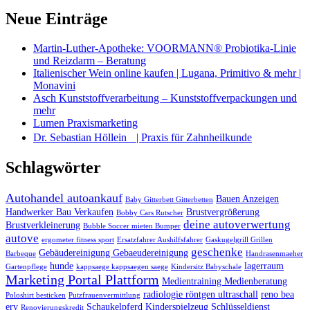
Neue Einträge
Martin-Luther-Apotheke: VOORMANN® Probiotika-Linie
und Reizdarm – Beratung
Italienischer Wein online kaufen | Lugana, Primitivo & mehr |
Monavini
Asch Kunststoffverarbeitung – Kunststoffverpackungen und
mehr
Lumen Praxismarketing
Dr. Sebastian Höllein | Praxis für Zahnheilkunde
Schlagwörter
Autohandel autoankauf
Bauen Anzeigen
Baby Gitterbett Gitterbetten
Handwerker Bau Verkaufen
Brustvergrößerung
Bobby Cars Rutscher
deine autoverwertung
Brustverkleinerung
Bubble Soccer mieten Bumper
autove
ergometer fitness sport
Ersatzfahrer Aushilfsfahrer
Gaskugelgrill Grillen
geschenke
Gebäudereinigung Gebaeudereinigung
Barbeque
Handrasenmaeher
hunde
lagerraum
Gartenpflege
kappsaege kappsaegen saege
Kindersitz Babyschale
Marketing Portal Plattform
Medientraining Medienberatung
radiologie röntgen ultraschall
reno bea
Poloshirt besticken
Putzfrauenvermittlung
erv
Schaukelpferd Kinderspielzeug
Schlüsseldienst
Renovierungskredit