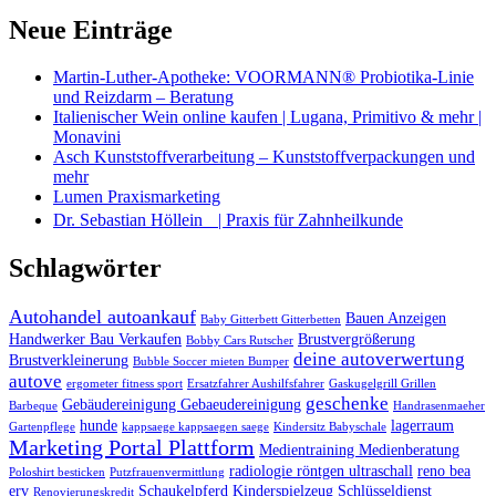
Neue Einträge
Martin-Luther-Apotheke: VOORMANN® Probiotika-Linie
und Reizdarm – Beratung
Italienischer Wein online kaufen | Lugana, Primitivo & mehr |
Monavini
Asch Kunststoffverarbeitung – Kunststoffverpackungen und
mehr
Lumen Praxismarketing
Dr. Sebastian Höllein | Praxis für Zahnheilkunde
Schlagwörter
Autohandel autoankauf
Bauen Anzeigen
Baby Gitterbett Gitterbetten
Handwerker Bau Verkaufen
Brustvergrößerung
Bobby Cars Rutscher
deine autoverwertung
Brustverkleinerung
Bubble Soccer mieten Bumper
autove
ergometer fitness sport
Ersatzfahrer Aushilfsfahrer
Gaskugelgrill Grillen
geschenke
Gebäudereinigung Gebaeudereinigung
Barbeque
Handrasenmaeher
hunde
lagerraum
Gartenpflege
kappsaege kappsaegen saege
Kindersitz Babyschale
Marketing Portal Plattform
Medientraining Medienberatung
radiologie röntgen ultraschall
reno bea
Poloshirt besticken
Putzfrauenvermittlung
erv
Schaukelpferd Kinderspielzeug
Schlüsseldienst
Renovierungskredit