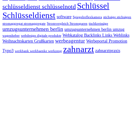
Schlüssel
schlüsseldienst schlüsselnotd
Schlüsseldienst
software
Spiegelreflexkamera
stichsäge stichsägen
stromaggregat stromaggregate
Stromvergleich Stromsparen
tischkreissäge
umzugsunternehmen berlin
umzugsunternehmen berlin umzug
Webkatalog Backlinks Links Weblinks
wagenheber
webdesign digitale produkte
werbeagentur
Weihnachtskarten Grußkarten
Werbeportal Promotion
zahnarzt
Typo3
zahnarztpraxis
werkbank werkbaenke werkzeug