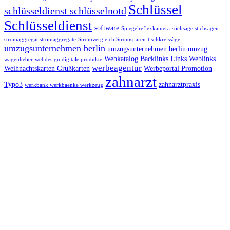
Schlüssel
schlüsseldienst schlüsselnotd
Schlüsseldienst
software
Spiegelreflexkamera
stichsäge stichsägen
stromaggregat stromaggregate
Stromvergleich Stromsparen
tischkreissäge
umzugsunternehmen berlin
umzugsunternehmen berlin umzug
Webkatalog Backlinks Links Weblinks
wagenheber
webdesign digitale produkte
werbeagentur
Weihnachtskarten Grußkarten
Werbeportal Promotion
zahnarzt
Typo3
zahnarztpraxis
werkbank werkbaenke werkzeug