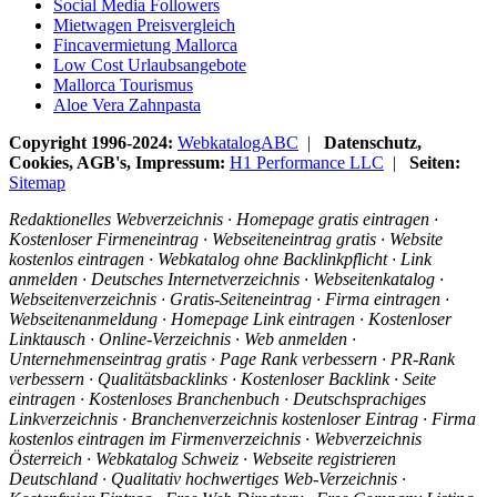
Social Media Followers
Mietwagen Preisvergleich
Fincavermietung Mallorca
Low Cost Urlaubsangebote
Mallorca Tourismus
Aloe Vera Zahnpasta
Copyright 1996-2024:
WebkatalogABC
|
Datenschutz,
Cookies, AGB's, Impressum:
H1 Performance LLC
|
Seiten:
Sitemap
Redaktionelles Webverzeichnis · Homepage gratis eintragen ·
Kostenloser Firmeneintrag · Webseiteneintrag gratis · Website
kostenlos eintragen · Webkatalog ohne Backlinkpflicht · Link
anmelden · Deutsches Internetverzeichnis · Webseitenkatalog ·
Webseitenverzeichnis · Gratis-Seiteneintrag · Firma eintragen ·
Webseitenanmeldung · Homepage Link eintragen · Kostenloser
Linktausch · Online-Verzeichnis · Web anmelden ·
Unternehmenseintrag gratis · Page Rank verbessern · PR-Rank
verbessern · Qualitätsbacklinks · Kostenloser Backlink · Seite
eintragen · Kostenloses Branchenbuch · Deutschsprachiges
Linkverzeichnis · Branchenverzeichnis kostenloser Eintrag · Firma
kostenlos eintragen im Firmenverzeichnis · Webverzeichnis
Österreich · Webkatalog Schweiz · Webseite registrieren
Deutschland · Qualitativ hochwertiges Web-Verzeichnis ·