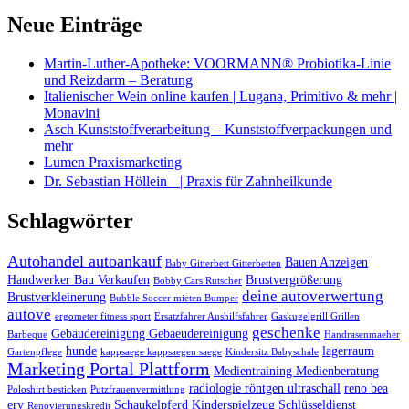
Neue Einträge
Martin-Luther-Apotheke: VOORMANN® Probiotika-Linie
und Reizdarm – Beratung
Italienischer Wein online kaufen | Lugana, Primitivo & mehr |
Monavini
Asch Kunststoffverarbeitung – Kunststoffverpackungen und
mehr
Lumen Praxismarketing
Dr. Sebastian Höllein | Praxis für Zahnheilkunde
Schlagwörter
Autohandel autoankauf
Bauen Anzeigen
Baby Gitterbett Gitterbetten
Handwerker Bau Verkaufen
Brustvergrößerung
Bobby Cars Rutscher
deine autoverwertung
Brustverkleinerung
Bubble Soccer mieten Bumper
autove
ergometer fitness sport
Ersatzfahrer Aushilfsfahrer
Gaskugelgrill Grillen
geschenke
Gebäudereinigung Gebaeudereinigung
Barbeque
Handrasenmaeher
hunde
lagerraum
Gartenpflege
kappsaege kappsaegen saege
Kindersitz Babyschale
Marketing Portal Plattform
Medientraining Medienberatung
radiologie röntgen ultraschall
reno bea
Poloshirt besticken
Putzfrauenvermittlung
erv
Schaukelpferd Kinderspielzeug
Schlüsseldienst
Renovierungskredit