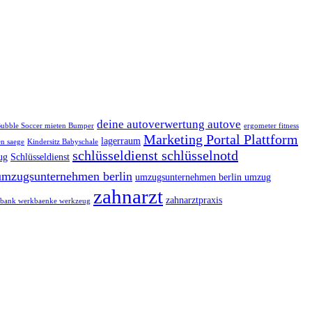
deine autoverwertung autove
ubble Soccer mieten Bumper
ergometer fitness
Marketing Portal Plattform
lagerraum
n saege
Kindersitz Babyschale
schlüsseldienst schlüsselnotd
ug
Schlüsseldienst
umzugsunternehmen berlin
umzugsunternehmen berlin umzug
zahnarzt
zahnarztpraxis
bank werkbaenke werkzeug