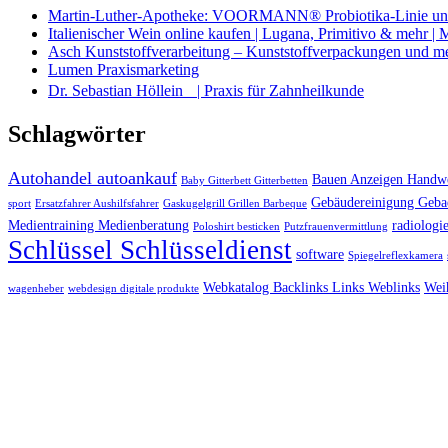
Martin-Luther-Apotheke: VOORMANN® Probiotika-Linie und
Italienischer Wein online kaufen | Lugana, Primitivo & mehr |
Asch Kunststoffverarbeitung – Kunststoffverpackungen und m
Lumen Praxismarketing
Dr. Sebastian Höllein | Praxis für Zahnheilkunde
Schlagwörter
Autohandel autoankauf
Bauen Anzeigen Handwe
Baby Gitterbett Gitterbetten
Gebäudereinigung Geba
sport
Ersatzfahrer Aushilfsfahrer
Gaskugelgrill Grillen Barbeque
Medientraining Medienberatung
radiologie
Poloshirt besticken
Putzfrauenvermittlung
Schlüssel Schlüsseldienst
software
Spiegelreflexkamera
Webkatalog Backlinks Links Weblinks
Wei
wagenheber
webdesign digitale produkte