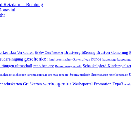
 Reizdarm – Beratung
 Monavini
ehr
rker Bau Verkaufen
Brustvergrößerung Brustverkleinerung
Bobby Cars Rutscher
B
geschenke
eudereinigung
hunde
Handrasenmaeher Gartenpflege
kappsaege kappsaege
 röntgen ultraschall
reno bea erv
Schaukelpferd Kinderspielze
Renovierungskredit
stichsäge stichsägen
stromaggregat stromaggregate
Stromvergleich Stromsparen
tischkreissäge
werbeagentur
hnachtskarten Grußkarten
Werbeportal Promotion Typo3
werk