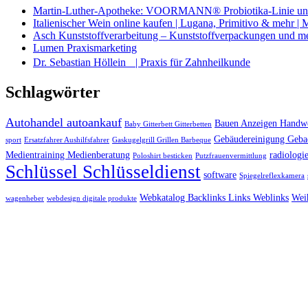
Martin-Luther-Apotheke: VOORMANN® Probiotika-Linie und
Italienischer Wein online kaufen | Lugana, Primitivo & mehr |
Asch Kunststoffverarbeitung – Kunststoffverpackungen und m
Lumen Praxismarketing
Dr. Sebastian Höllein | Praxis für Zahnheilkunde
Schlagwörter
Autohandel autoankauf
Bauen Anzeigen Handwe
Baby Gitterbett Gitterbetten
Gebäudereinigung Geba
sport
Ersatzfahrer Aushilfsfahrer
Gaskugelgrill Grillen Barbeque
Medientraining Medienberatung
radiologie
Poloshirt besticken
Putzfrauenvermittlung
Schlüssel Schlüsseldienst
software
Spiegelreflexkamera
Webkatalog Backlinks Links Weblinks
Wei
wagenheber
webdesign digitale produkte