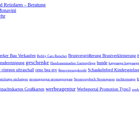
 Reizdarm – Beratung
 Monavini
ehr
rker Bau Verkaufen
Brustvergrößerung Brustverkleinerung
Bobby Cars Rutscher
B
geschenke
eudereinigung
hunde
Handrasenmaeher Gartenpflege
kappsaege kappsaege
 röntgen ultraschall
reno bea erv
Schaukelpferd Kinderspielze
Renovierungskredit
stichsäge stichsägen
stromaggregat stromaggregate
Stromvergleich Stromsparen
tischkreissäge
werbeagentur
hnachtskarten Grußkarten
Werbeportal Promotion Typo3
werk