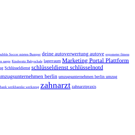
deine autoverwertung autove
ubble Soccer mieten Bumper
ergometer fitness
Marketing Portal Plattform
lagerraum
n saege
Kindersitz Babyschale
schlüsseldienst schlüsselnotd
ug
Schlüsseldienst
umzugsunternehmen berlin
umzugsunternehmen berlin umzug
zahnarzt
zahnarztpraxis
bank werkbaenke werkzeug