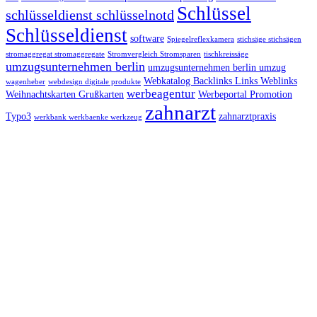
Schlüssel
schlüsseldienst schlüsselnotd
Schlüsseldienst
software
Spiegelreflexkamera
stichsäge stichsägen
stromaggregat stromaggregate
Stromvergleich Stromsparen
tischkreissäge
umzugsunternehmen berlin
umzugsunternehmen berlin umzug
Webkatalog Backlinks Links Weblinks
wagenheber
webdesign digitale produkte
werbeagentur
Weihnachtskarten Grußkarten
Werbeportal Promotion
zahnarzt
Typo3
zahnarztpraxis
werkbank werkbaenke werkzeug