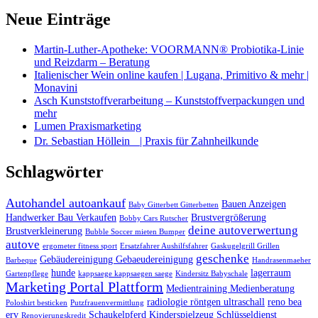
Neue Einträge
Martin-Luther-Apotheke: VOORMANN® Probiotika-Linie
und Reizdarm – Beratung
Italienischer Wein online kaufen | Lugana, Primitivo & mehr |
Monavini
Asch Kunststoffverarbeitung – Kunststoffverpackungen und
mehr
Lumen Praxismarketing
Dr. Sebastian Höllein | Praxis für Zahnheilkunde
Schlagwörter
Autohandel autoankauf
Bauen Anzeigen
Baby Gitterbett Gitterbetten
Handwerker Bau Verkaufen
Brustvergrößerung
Bobby Cars Rutscher
deine autoverwertung
Brustverkleinerung
Bubble Soccer mieten Bumper
autove
ergometer fitness sport
Ersatzfahrer Aushilfsfahrer
Gaskugelgrill Grillen
geschenke
Gebäudereinigung Gebaeudereinigung
Barbeque
Handrasenmaeher
hunde
lagerraum
Gartenpflege
kappsaege kappsaegen saege
Kindersitz Babyschale
Marketing Portal Plattform
Medientraining Medienberatung
radiologie röntgen ultraschall
reno bea
Poloshirt besticken
Putzfrauenvermittlung
erv
Schaukelpferd Kinderspielzeug
Schlüsseldienst
Renovierungskredit