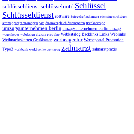
Schlüssel
schlüsseldienst schlüsselnotd
Schlüsseldienst
software
Spiegelreflexkamera
stichsäge stichsägen
stromaggregat stromaggregate
Stromvergleich Stromsparen
tischkreissäge
umzugsunternehmen berlin
umzugsunternehmen berlin umzug
Webkatalog Backlinks Links Weblinks
wagenheber
webdesign digitale produkte
werbeagentur
Weihnachtskarten Grußkarten
Werbeportal Promotion
zahnarzt
Typo3
zahnarztpraxis
werkbank werkbaenke werkzeug