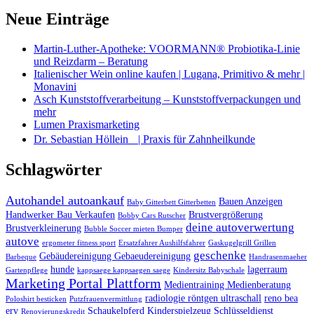
Neue Einträge
Martin-Luther-Apotheke: VOORMANN® Probiotika-Linie
und Reizdarm – Beratung
Italienischer Wein online kaufen | Lugana, Primitivo & mehr |
Monavini
Asch Kunststoffverarbeitung – Kunststoffverpackungen und
mehr
Lumen Praxismarketing
Dr. Sebastian Höllein | Praxis für Zahnheilkunde
Schlagwörter
Autohandel autoankauf
Bauen Anzeigen
Baby Gitterbett Gitterbetten
Handwerker Bau Verkaufen
Brustvergrößerung
Bobby Cars Rutscher
deine autoverwertung
Brustverkleinerung
Bubble Soccer mieten Bumper
autove
ergometer fitness sport
Ersatzfahrer Aushilfsfahrer
Gaskugelgrill Grillen
geschenke
Gebäudereinigung Gebaeudereinigung
Barbeque
Handrasenmaeher
hunde
lagerraum
Gartenpflege
kappsaege kappsaegen saege
Kindersitz Babyschale
Marketing Portal Plattform
Medientraining Medienberatung
radiologie röntgen ultraschall
reno bea
Poloshirt besticken
Putzfrauenvermittlung
erv
Schaukelpferd Kinderspielzeug
Schlüsseldienst
Renovierungskredit