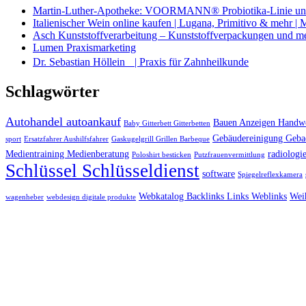
Martin-Luther-Apotheke: VOORMANN® Probiotika-Linie und
Italienischer Wein online kaufen | Lugana, Primitivo & mehr |
Asch Kunststoffverarbeitung – Kunststoffverpackungen und m
Lumen Praxismarketing
Dr. Sebastian Höllein | Praxis für Zahnheilkunde
Schlagwörter
Autohandel autoankauf
Bauen Anzeigen Handwe
Baby Gitterbett Gitterbetten
Gebäudereinigung Geba
sport
Ersatzfahrer Aushilfsfahrer
Gaskugelgrill Grillen Barbeque
Medientraining Medienberatung
radiologie
Poloshirt besticken
Putzfrauenvermittlung
Schlüssel Schlüsseldienst
software
Spiegelreflexkamera
Webkatalog Backlinks Links Weblinks
Wei
wagenheber
webdesign digitale produkte