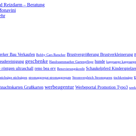
 Reizdarm – Beratung
 Monavini
ehr
rker Bau Verkaufen
Brustvergrößerung Brustverkleinerung
Bobby Cars Rutscher
B
geschenke
eudereinigung
hunde
Handrasenmaeher Gartenpflege
kappsaege kappsaege
 röntgen ultraschall
reno bea erv
Schaukelpferd Kinderspielze
Renovierungskredit
stichsäge stichsägen
stromaggregat stromaggregate
Stromvergleich Stromsparen
tischkreissäge
werbeagentur
hnachtskarten Grußkarten
Werbeportal Promotion Typo3
werk