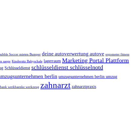
deine autoverwertung autove
ubble Soccer mieten Bumper
ergometer fitness
Marketing Portal Plattform
lagerraum
n saege
Kindersitz Babyschale
schlüsseldienst schlüsselnotd
ug
Schlüsseldienst
umzugsunternehmen berlin
umzugsunternehmen berlin umzug
zahnarzt
zahnarztpraxis
bank werkbaenke werkzeug