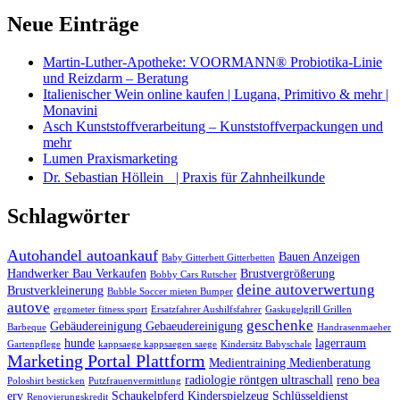
Neue Einträge
Martin-Luther-Apotheke: VOORMANN® Probiotika-Linie
und Reizdarm – Beratung
Italienischer Wein online kaufen | Lugana, Primitivo & mehr |
Monavini
Asch Kunststoffverarbeitung – Kunststoffverpackungen und
mehr
Lumen Praxismarketing
Dr. Sebastian Höllein | Praxis für Zahnheilkunde
Schlagwörter
Autohandel autoankauf
Bauen Anzeigen
Baby Gitterbett Gitterbetten
Handwerker Bau Verkaufen
Brustvergrößerung
Bobby Cars Rutscher
deine autoverwertung
Brustverkleinerung
Bubble Soccer mieten Bumper
autove
ergometer fitness sport
Ersatzfahrer Aushilfsfahrer
Gaskugelgrill Grillen
geschenke
Gebäudereinigung Gebaeudereinigung
Barbeque
Handrasenmaeher
hunde
lagerraum
Gartenpflege
kappsaege kappsaegen saege
Kindersitz Babyschale
Marketing Portal Plattform
Medientraining Medienberatung
radiologie röntgen ultraschall
reno bea
Poloshirt besticken
Putzfrauenvermittlung
erv
Schaukelpferd Kinderspielzeug
Schlüsseldienst
Renovierungskredit