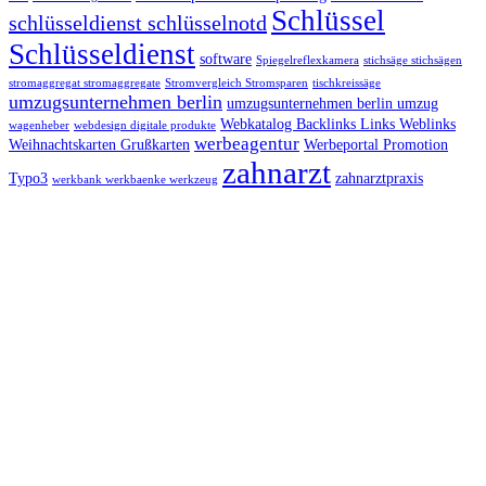
Schlüssel
schlüsseldienst schlüsselnotd
Schlüsseldienst
software
Spiegelreflexkamera
stichsäge stichsägen
stromaggregat stromaggregate
Stromvergleich Stromsparen
tischkreissäge
umzugsunternehmen berlin
umzugsunternehmen berlin umzug
Webkatalog Backlinks Links Weblinks
wagenheber
webdesign digitale produkte
werbeagentur
Weihnachtskarten Grußkarten
Werbeportal Promotion
zahnarzt
Typo3
zahnarztpraxis
werkbank werkbaenke werkzeug