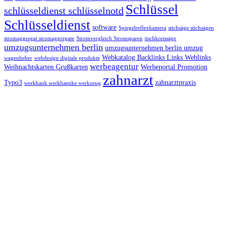
Schlüssel
schlüsseldienst schlüsselnotd
Schlüsseldienst
software
Spiegelreflexkamera
stichsäge stichsägen
stromaggregat stromaggregate
Stromvergleich Stromsparen
tischkreissäge
umzugsunternehmen berlin
umzugsunternehmen berlin umzug
Webkatalog Backlinks Links Weblinks
wagenheber
webdesign digitale produkte
werbeagentur
Weihnachtskarten Grußkarten
Werbeportal Promotion
zahnarzt
Typo3
zahnarztpraxis
werkbank werkbaenke werkzeug