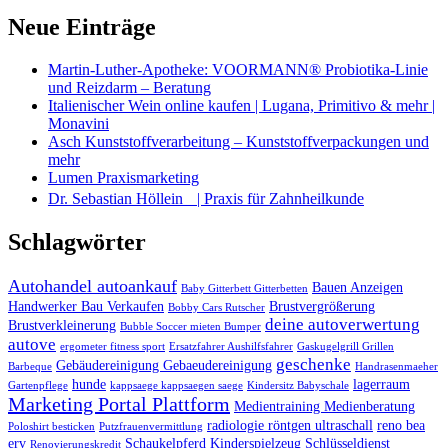
Neue Einträge
Martin-Luther-Apotheke: VOORMANN® Probiotika-Linie
und Reizdarm – Beratung
Italienischer Wein online kaufen | Lugana, Primitivo & mehr |
Monavini
Asch Kunststoffverarbeitung – Kunststoffverpackungen und
mehr
Lumen Praxismarketing
Dr. Sebastian Höllein | Praxis für Zahnheilkunde
Schlagwörter
Autohandel autoankauf
Bauen Anzeigen
Baby Gitterbett Gitterbetten
Handwerker Bau Verkaufen
Brustvergrößerung
Bobby Cars Rutscher
deine autoverwertung
Brustverkleinerung
Bubble Soccer mieten Bumper
autove
ergometer fitness sport
Ersatzfahrer Aushilfsfahrer
Gaskugelgrill Grillen
geschenke
Gebäudereinigung Gebaeudereinigung
Barbeque
Handrasenmaeher
hunde
lagerraum
Gartenpflege
kappsaege kappsaegen saege
Kindersitz Babyschale
Marketing Portal Plattform
Medientraining Medienberatung
radiologie röntgen ultraschall
reno bea
Poloshirt besticken
Putzfrauenvermittlung
erv
Schaukelpferd Kinderspielzeug
Schlüsseldienst
Renovierungskredit