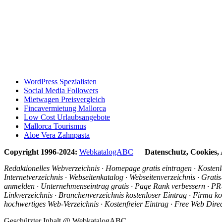
WordPress Spezialisten
Social Media Followers
Mietwagen Preisvergleich
Fincavermietung Mallorca
Low Cost Urlaubsangebote
Mallorca Tourismus
Aloe Vera Zahnpasta
Copyright 1996-2024:
WebkatalogABC
|
Datenschutz, Cookies
Redaktionelles Webverzeichnis · Homepage gratis eintragen · Kostenlo
Internetverzeichnis · Webseitenkatalog · Webseitenverzeichnis · Grat
anmelden · Unternehmenseintrag gratis · Page Rank verbessern · PR-R
Linkverzeichnis · Branchenverzeichnis kostenloser Eintrag · Firma ko
hochwertiges Web-Verzeichnis · Kostenfreier Eintrag · Free Web Dir
Geschützter Inhalt @ WebkatalogABC