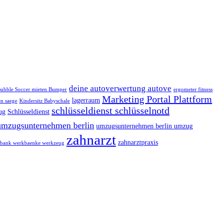
deine autoverwertung autove
ubble Soccer mieten Bumper
ergometer fitness
Marketing Portal Plattform
lagerraum
n saege
Kindersitz Babyschale
schlüsseldienst schlüsselnotd
ug
Schlüsseldienst
umzugsunternehmen berlin
umzugsunternehmen berlin umzug
zahnarzt
zahnarztpraxis
bank werkbaenke werkzeug