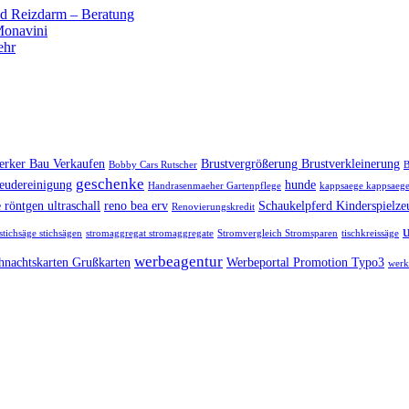
 Reizdarm – Beratung
 Monavini
ehr
rker Bau Verkaufen
Brustvergrößerung Brustverkleinerung
Bobby Cars Rutscher
B
geschenke
eudereinigung
hunde
Handrasenmaeher Gartenpflege
kappsaege kappsaege
 röntgen ultraschall
reno bea erv
Schaukelpferd Kinderspielze
Renovierungskredit
stichsäge stichsägen
stromaggregat stromaggregate
Stromvergleich Stromsparen
tischkreissäge
werbeagentur
hnachtskarten Grußkarten
Werbeportal Promotion Typo3
werk