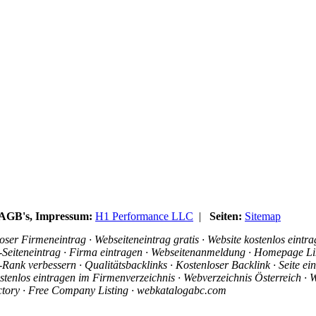
, AGB's, Impressum:
H1 Performance LLC
|
Seiten:
Sitemap
ser Firmeneintrag · Webseiteneintrag gratis · Website kostenlos eintr
is-Seiteneintrag · Firma eintragen · Webseitenanmeldung · Homepage Li
ank verbessern · Qualitätsbacklinks · Kostenloser Backlink · Seite e
stenlos eintragen im Firmenverzeichnis · Webverzeichnis Österreich · W
ectory · Free Company Listing · webkatalogabc.com