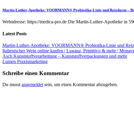
Martin-Luther-Apotheke: VOORMANN® Probiotika-Linie und Reizdarm – B
Webadresse: https://medica-pro.de Die Martin-Luther-Apotheke in 59
Latest Posts
Martin-Luther-Apotheke: VOORMANN® Probiotika-Linie und Reiz
Italienischer Wein online kaufen | Lugana, Primitivo & mehr | Monavi
Asch Kunststoffverarbeitung – Kunststoffverpackungen und mehr
Lumen Praxismarketing
Schreibe einen Kommentar
Du musst
angemeldet
sein, um einen Kommentar abzugeben.