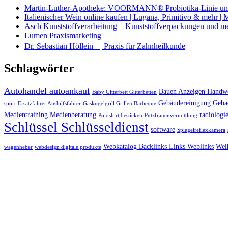
Martin-Luther-Apotheke: VOORMANN® Probiotika-Linie und
Italienischer Wein online kaufen | Lugana, Primitivo & mehr |
Asch Kunststoffverarbeitung – Kunststoffverpackungen und m
Lumen Praxismarketing
Dr. Sebastian Höllein | Praxis für Zahnheilkunde
Schlagwörter
Autohandel autoankauf
Bauen Anzeigen Handwe
Baby Gitterbett Gitterbetten
Gebäudereinigung Geba
sport
Ersatzfahrer Aushilfsfahrer
Gaskugelgrill Grillen Barbeque
Medientraining Medienberatung
radiologie
Poloshirt besticken
Putzfrauenvermittlung
Schlüssel Schlüsseldienst
software
Spiegelreflexkamera
Webkatalog Backlinks Links Weblinks
Wei
wagenheber
webdesign digitale produkte