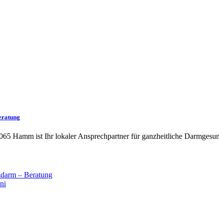
eratung
065 Hamm ist Ihr lokaler Ansprechpartner für ganzheitliche Darmgesun
darm – Beratung
ni