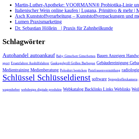
Martin-Luther-Apotheke: VOORMANN® Probiotika-Linie und
Italienischer Wein online kaufen | Lugana, Primitivo & mehr |
Asch Kunststoffverarbeitung – Kunststoffverpackungen und m
Lumen Praxismarketing
Dr. Sebastian Höllein | Praxis für Zahnheilkunde
Schlagwörter
Autohandel autoankauf
Bauen Anzeigen Handwe
Baby Gitterbett Gitterbetten
Gebäudereinigung Geba
sport
Ersatzfahrer Aushilfsfahrer
Gaskugelgrill Grillen Barbeque
Medientraining Medienberatung
radiologie
Poloshirt besticken
Putzfrauenvermittlung
Schlüssel Schlüsseldienst
software
Spiegelreflexkamera
Webkatalog Backlinks Links Weblinks
Wei
wagenheber
webdesign digitale produkte