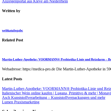
Anzeigenportal aus Kleve am Niederrhein
Written by
webkatalogabc
Related Post
Martin-Luther-Apotheke: VOORMANN® Probiotika-Linie und Reizdarm – B
Webadresse: https://medica-pro.de Die Martin-Luther-Apotheke in 59
Latest Posts
Martin-Luther-Apotheke: VOORMANN® Probiotika-Linie und Reiz
Italienischer Wein online kaufen | Lugana, Primitivo & mehr | Monavi
Asch Kunststoffverarbeitung – Kunststoffverpackungen und mehr
Lumen Praxismarketing