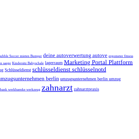
deine autoverwertung autove
ubble Soccer mieten Bumper
ergometer fitness
Marketing Portal Plattform
lagerraum
n saege
Kindersitz Babyschale
schlüsseldienst schlüsselnotd
ug
Schlüsseldienst
umzugsunternehmen berlin
umzugsunternehmen berlin umzug
zahnarzt
zahnarztpraxis
bank werkbaenke werkzeug