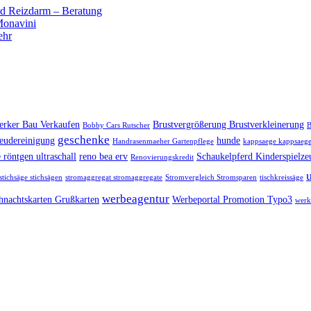
 Reizdarm – Beratung
 Monavini
ehr
rker Bau Verkaufen
Brustvergrößerung Brustverkleinerung
Bobby Cars Rutscher
B
geschenke
eudereinigung
hunde
Handrasenmaeher Gartenpflege
kappsaege kappsaege
 röntgen ultraschall
reno bea erv
Schaukelpferd Kinderspielze
Renovierungskredit
stichsäge stichsägen
stromaggregat stromaggregate
Stromvergleich Stromsparen
tischkreissäge
werbeagentur
hnachtskarten Grußkarten
Werbeportal Promotion Typo3
werk