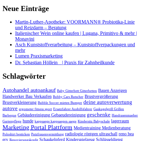
Neue Einträge
Martin-Luther-Apotheke: VOORMANN® Probiotika-Linie
und Reizdarm – Beratung
Italienischer Wein online kaufen | Lugana, Primitivo & mehr |
Monavini
Asch Kunststoffverarbeitung – Kunststoffverpackungen und
mehr
Lumen Praxismarketing
Dr. Sebastian Höllein | Praxis für Zahnheilkunde
Schlagwörter
Autohandel autoankauf
Bauen Anzeigen
Baby Gitterbett Gitterbetten
Handwerker Bau Verkaufen
Brustvergrößerung
Bobby Cars Rutscher
deine autoverwertung
Brustverkleinerung
Bubble Soccer mieten Bumper
autove
ergometer fitness sport
Ersatzfahrer Aushilfsfahrer
Gaskugelgrill Grillen
geschenke
Gebäudereinigung Gebaeudereinigung
Barbeque
Handrasenmaeher
hunde
lagerraum
Gartenpflege
kappsaege kappsaegen saege
Kindersitz Babyschale
Marketing Portal Plattform
Medientraining Medienberatung
radiologie röntgen ultraschall
reno bea
Poloshirt besticken
Putzfrauenvermittlung
erv
Schaukelpferd Kinderspielzeug
Schlüsseldienst
Renovierungskredit