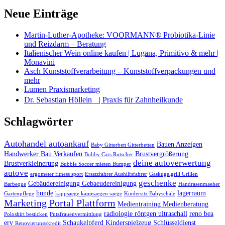
Neue Einträge
Martin-Luther-Apotheke: VOORMANN® Probiotika-Linie
und Reizdarm – Beratung
Italienischer Wein online kaufen | Lugana, Primitivo & mehr |
Monavini
Asch Kunststoffverarbeitung – Kunststoffverpackungen und
mehr
Lumen Praxismarketing
Dr. Sebastian Höllein | Praxis für Zahnheilkunde
Schlagwörter
Autohandel autoankauf
Bauen Anzeigen
Baby Gitterbett Gitterbetten
Handwerker Bau Verkaufen
Brustvergrößerung
Bobby Cars Rutscher
deine autoverwertung
Brustverkleinerung
Bubble Soccer mieten Bumper
autove
ergometer fitness sport
Ersatzfahrer Aushilfsfahrer
Gaskugelgrill Grillen
geschenke
Gebäudereinigung Gebaeudereinigung
Barbeque
Handrasenmaeher
hunde
lagerraum
Gartenpflege
kappsaege kappsaegen saege
Kindersitz Babyschale
Marketing Portal Plattform
Medientraining Medienberatung
radiologie röntgen ultraschall
reno bea
Poloshirt besticken
Putzfrauenvermittlung
erv
Schaukelpferd Kinderspielzeug
Schlüsseldienst
Renovierungskredit