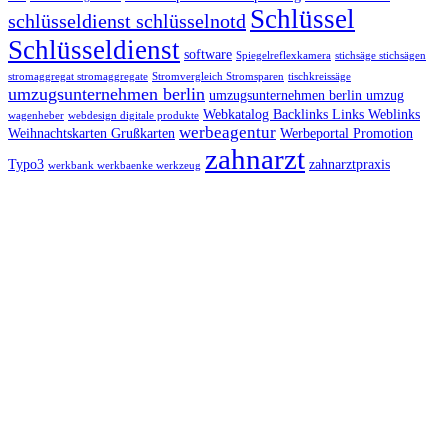
Schlüssel
schlüsseldienst schlüsselnotd
Schlüsseldienst
software
Spiegelreflexkamera
stichsäge stichsägen
stromaggregat stromaggregate
Stromvergleich Stromsparen
tischkreissäge
umzugsunternehmen berlin
umzugsunternehmen berlin umzug
Webkatalog Backlinks Links Weblinks
wagenheber
webdesign digitale produkte
werbeagentur
Weihnachtskarten Grußkarten
Werbeportal Promotion
zahnarzt
Typo3
zahnarztpraxis
werkbank werkbaenke werkzeug