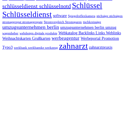
Schlüssel
schlüsseldienst schlüsselnotd
Schlüsseldienst
software
Spiegelreflexkamera
stichsäge stichsägen
stromaggregat stromaggregate
Stromvergleich Stromsparen
tischkreissäge
umzugsunternehmen berlin
umzugsunternehmen berlin umzug
Webkatalog Backlinks Links Weblinks
wagenheber
webdesign digitale produkte
werbeagentur
Weihnachtskarten Grußkarten
Werbeportal Promotion
zahnarzt
Typo3
zahnarztpraxis
werkbank werkbaenke werkzeug