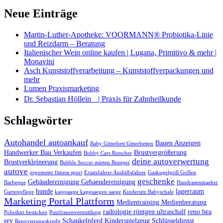
Neue Einträge
Martin-Luther-Apotheke: VOORMANN® Probiotika-Linie
und Reizdarm – Beratung
Italienischer Wein online kaufen | Lugana, Primitivo & mehr |
Monavini
Asch Kunststoffverarbeitung – Kunststoffverpackungen und
mehr
Lumen Praxismarketing
Dr. Sebastian Höllein | Praxis für Zahnheilkunde
Schlagwörter
Autohandel autoankauf
Bauen Anzeigen
Baby Gitterbett Gitterbetten
Handwerker Bau Verkaufen
Brustvergrößerung
Bobby Cars Rutscher
deine autoverwertung
Brustverkleinerung
Bubble Soccer mieten Bumper
autove
ergometer fitness sport
Ersatzfahrer Aushilfsfahrer
Gaskugelgrill Grillen
geschenke
Gebäudereinigung Gebaeudereinigung
Barbeque
Handrasenmaeher
hunde
lagerraum
Gartenpflege
kappsaege kappsaegen saege
Kindersitz Babyschale
Marketing Portal Plattform
Medientraining Medienberatung
radiologie röntgen ultraschall
reno bea
Poloshirt besticken
Putzfrauenvermittlung
erv
Schaukelpferd Kinderspielzeug
Schlüsseldienst
Renovierungskredit