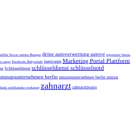
deine autoverwertung autove
ubble Soccer mieten Bumper
ergometer fitness
Marketing Portal Plattform
lagerraum
n saege
Kindersitz Babyschale
schlüsseldienst schlüsselnotd
ug
Schlüsseldienst
umzugsunternehmen berlin
umzugsunternehmen berlin umzug
zahnarzt
zahnarztpraxis
bank werkbaenke werkzeug