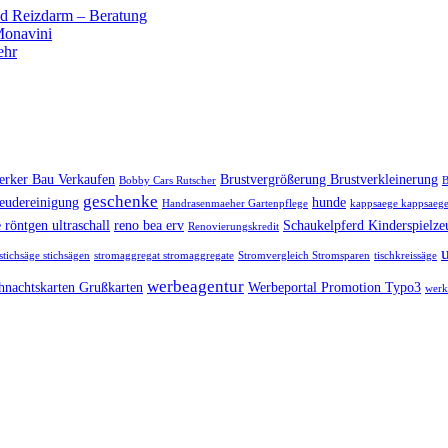
 Reizdarm – Beratung
 Monavini
ehr
rker Bau Verkaufen
Brustvergrößerung Brustverkleinerung
Bobby Cars Rutscher
B
geschenke
eudereinigung
hunde
Handrasenmaeher Gartenpflege
kappsaege kappsaege
 röntgen ultraschall
reno bea erv
Schaukelpferd Kinderspielze
Renovierungskredit
stichsäge stichsägen
stromaggregat stromaggregate
Stromvergleich Stromsparen
tischkreissäge
werbeagentur
hnachtskarten Grußkarten
Werbeportal Promotion Typo3
werk