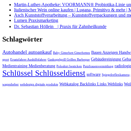
Martin-Luther-Apotheke: VOORMANN® Probiotika-Linie und
Italienischer Wein online kaufen | Lugana, Primitivo & mehr |
Asch Kunststoffverarbeitung – Kunststoffverpackungen und m
Lumen Praxismarketing
Dr. Sebastian Höllein | Praxis für Zahnheilkunde
Schlagwörter
Autohandel autoankauf
Bauen Anzeigen Handwe
Baby Gitterbett Gitterbetten
Gebäudereinigung Geba
sport
Ersatzfahrer Aushilfsfahrer
Gaskugelgrill Grillen Barbeque
Medientraining Medienberatung
radiologie
Poloshirt besticken
Putzfrauenvermittlung
Schlüssel Schlüsseldienst
software
Spiegelreflexkamera
Webkatalog Backlinks Links Weblinks
Wei
wagenheber
webdesign digitale produkte