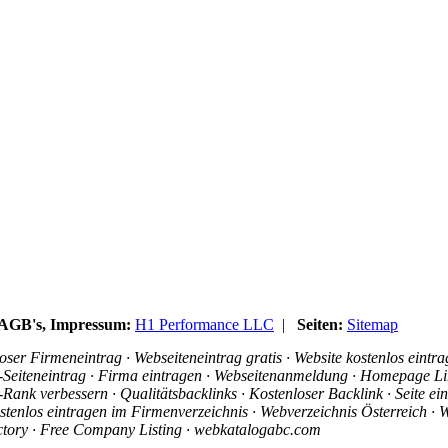
, AGB's, Impressum:
H1 Performance LLC
|
Seiten:
Sitemap
ser Firmeneintrag · Webseiteneintrag gratis · Website kostenlos eintr
is-Seiteneintrag · Firma eintragen · Webseitenanmeldung · Homepage Li
ank verbessern · Qualitätsbacklinks · Kostenloser Backlink · Seite e
stenlos eintragen im Firmenverzeichnis · Webverzeichnis Österreich · W
ectory · Free Company Listing · webkatalogabc.com