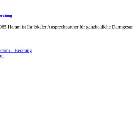
eratung
065 Hamm ist Ihr lokaler Ansprechpartner für ganzheitliche Darmgesun
darm – Beratung
ni