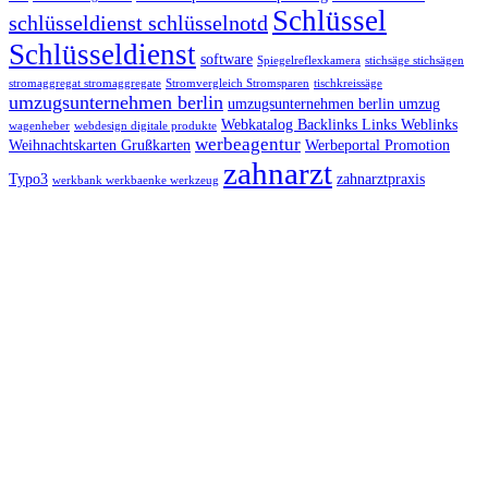
Schlüssel
schlüsseldienst schlüsselnotd
Schlüsseldienst
software
Spiegelreflexkamera
stichsäge stichsägen
stromaggregat stromaggregate
Stromvergleich Stromsparen
tischkreissäge
umzugsunternehmen berlin
umzugsunternehmen berlin umzug
Webkatalog Backlinks Links Weblinks
wagenheber
webdesign digitale produkte
werbeagentur
Weihnachtskarten Grußkarten
Werbeportal Promotion
zahnarzt
Typo3
zahnarztpraxis
werkbank werkbaenke werkzeug