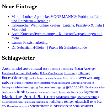
Neue Einträge
Martin-Luther-Apotheke: VOORMANN® Probiotika-Linie
und Reizdarm – Beratung
Italienischer Wein online kaufen | Lugana, Primitivo & mehr |
Monavini
Asch Kunststoffverarbeitung – Kunststoffverpackungen und
mehr
Lumen Praxismarketing
Dr. Sebastian Höllein | Praxis für Zahnheilkunde
Schlagwörter
Autohandel autoankauf
Bauen Anzeigen
Baby Gitterbett Gitterbetten
Handwerker Bau Verkaufen
Brustvergrößerung
Bobby Cars Rutscher
deine autoverwertung
Brustverkleinerung
Bubble Soccer mieten Bumper
autove
ergometer fitness sport
Ersatzfahrer Aushilfsfahrer
Gaskugelgrill Grillen
geschenke
Gebäudereinigung Gebaeudereinigung
Barbeque
Handrasenmaeher
hunde
lagerraum
Gartenpflege
kappsaege kappsaegen saege
Kindersitz Babyschale
Marketing Portal Plattform
Medientraining Medienberatung
radiologie röntgen ultraschall
reno bea
Poloshirt besticken
Putzfrauenvermittlung
erv
Schaukelpferd Kinderspielzeug
Schlüsseldienst
Renovierungskredit