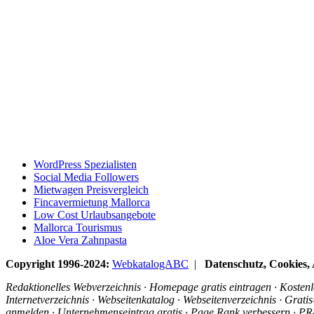
WordPress Spezialisten
Social Media Followers
Mietwagen Preisvergleich
Fincavermietung Mallorca
Low Cost Urlaubsangebote
Mallorca Tourismus
Aloe Vera Zahnpasta
Copyright 1996-2024:
WebkatalogABC
|
Datenschutz, Cookies
Redaktionelles Webverzeichnis · Homepage gratis eintragen · Kostenlo
Internetverzeichnis · Webseitenkatalog · Webseitenverzeichnis · Grat
anmelden · Unternehmenseintrag gratis · Page Rank verbessern · PR-R