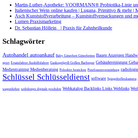
Martin-Luther-Apotheke: VOORMANN® Probiotika-Linie und
Italienischer Wein online kaufen | Lugana, Primitivo & mehr |
Asch Kunststoffverarbeitung – Kunststoffverpackungen und m
Lumen Praxismarketing
Dr. Sebastian Höllein | Praxis für Zahnheilkunde
Schlagwörter
Autohandel autoankauf
Bauen Anzeigen Handwe
Baby Gitterbett Gitterbetten
Gebäudereinigung Geba
sport
Ersatzfahrer Aushilfsfahrer
Gaskugelgrill Grillen Barbeque
Medientraining Medienberatung
radiologie
Poloshirt besticken
Putzfrauenvermittlung
Schlüssel Schlüsseldienst
software
Spiegelreflexkamera
Webkatalog Backlinks Links Weblinks
Wei
wagenheber
webdesign digitale produkte