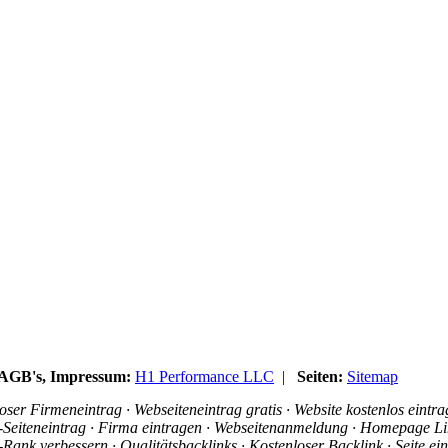
, AGB's, Impressum:
H1 Performance LLC
|
Seiten:
Sitemap
ser Firmeneintrag · Webseiteneintrag gratis · Website kostenlos eintr
is-Seiteneintrag · Firma eintragen · Webseitenanmeldung · Homepage Li
ank verbessern · Qualitätsbacklinks · Kostenloser Backlink · Seite e