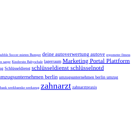
deine autoverwertung autove
ubble Soccer mieten Bumper
ergometer fitness
Marketing Portal Plattform
lagerraum
n saege
Kindersitz Babyschale
schlüsseldienst schlüsselnotd
ug
Schlüsseldienst
umzugsunternehmen berlin
umzugsunternehmen berlin umzug
zahnarzt
zahnarztpraxis
bank werkbaenke werkzeug