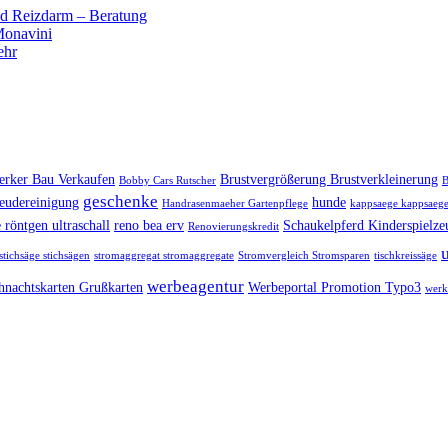
 Reizdarm – Beratung
 Monavini
ehr
rker Bau Verkaufen
Brustvergrößerung Brustverkleinerung
Bobby Cars Rutscher
B
geschenke
eudereinigung
hunde
Handrasenmaeher Gartenpflege
kappsaege kappsaege
 röntgen ultraschall
reno bea erv
Schaukelpferd Kinderspielze
Renovierungskredit
stichsäge stichsägen
stromaggregat stromaggregate
Stromvergleich Stromsparen
tischkreissäge
werbeagentur
hnachtskarten Grußkarten
Werbeportal Promotion Typo3
werk