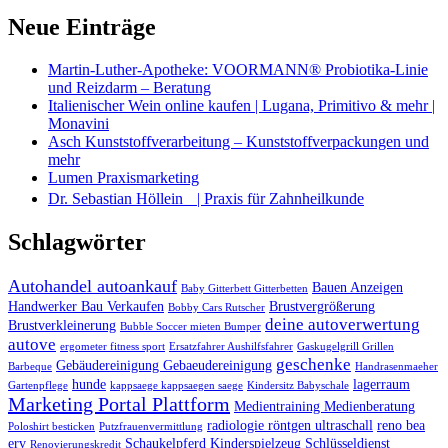
Neue Einträge
Martin-Luther-Apotheke: VOORMANN® Probiotika-Linie
und Reizdarm – Beratung
Italienischer Wein online kaufen | Lugana, Primitivo & mehr |
Monavini
Asch Kunststoffverarbeitung – Kunststoffverpackungen und
mehr
Lumen Praxismarketing
Dr. Sebastian Höllein | Praxis für Zahnheilkunde
Schlagwörter
Autohandel autoankauf
Bauen Anzeigen
Baby Gitterbett Gitterbetten
Handwerker Bau Verkaufen
Brustvergrößerung
Bobby Cars Rutscher
deine autoverwertung
Brustverkleinerung
Bubble Soccer mieten Bumper
autove
ergometer fitness sport
Ersatzfahrer Aushilfsfahrer
Gaskugelgrill Grillen
geschenke
Gebäudereinigung Gebaeudereinigung
Barbeque
Handrasenmaeher
hunde
lagerraum
Gartenpflege
kappsaege kappsaegen saege
Kindersitz Babyschale
Marketing Portal Plattform
Medientraining Medienberatung
radiologie röntgen ultraschall
reno bea
Poloshirt besticken
Putzfrauenvermittlung
erv
Schaukelpferd Kinderspielzeug
Schlüsseldienst
Renovierungskredit