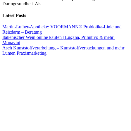
Darmgesundheit. Als
Latest Posts
Martin-Luther-Apotheke: VOORMANN® Probiotika-Linie und
Reizdarm – Beratung
Italienischer Wein online kaufen | Lugana, Primitivo & mehr |
Monavini
Asch Kunststoffverarbeitung – Kunststoffverpackungen und mehr
Lumen Praxismarketing