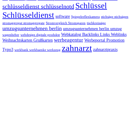
Schlüssel
schlüsseldienst schlüsselnotd
Schlüsseldienst
software
Spiegelreflexkamera
stichsäge stichsägen
stromaggregat stromaggregate
Stromvergleich Stromsparen
tischkreissäge
umzugsunternehmen berlin
umzugsunternehmen berlin umzug
Webkatalog Backlinks Links Weblinks
wagenheber
webdesign digitale produkte
werbeagentur
Weihnachtskarten Grußkarten
Werbeportal Promotion
zahnarzt
Typo3
zahnarztpraxis
werkbank werkbaenke werkzeug