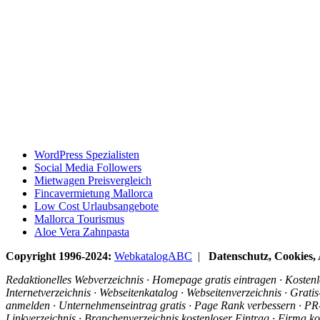
WordPress Spezialisten
Social Media Followers
Mietwagen Preisvergleich
Fincavermietung Mallorca
Low Cost Urlaubsangebote
Mallorca Tourismus
Aloe Vera Zahnpasta
Copyright 1996-2024:
WebkatalogABC
|
Datenschutz, Cookies
Redaktionelles Webverzeichnis · Homepage gratis eintragen · Kostenlo
Internetverzeichnis · Webseitenkatalog · Webseitenverzeichnis · Grat
anmelden · Unternehmenseintrag gratis · Page Rank verbessern · PR-R
Linkverzeichnis · Branchenverzeichnis kostenloser Eintrag · Firma ko