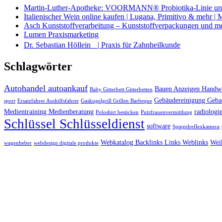
Martin-Luther-Apotheke: VOORMANN® Probiotika-Linie und
Italienischer Wein online kaufen | Lugana, Primitivo & mehr |
Asch Kunststoffverarbeitung – Kunststoffverpackungen und m
Lumen Praxismarketing
Dr. Sebastian Höllein | Praxis für Zahnheilkunde
Schlagwörter
Autohandel autoankauf
Bauen Anzeigen Handwe
Baby Gitterbett Gitterbetten
Gebäudereinigung Geba
sport
Ersatzfahrer Aushilfsfahrer
Gaskugelgrill Grillen Barbeque
Medientraining Medienberatung
radiologie
Poloshirt besticken
Putzfrauenvermittlung
Schlüssel Schlüsseldienst
software
Spiegelreflexkamera
Webkatalog Backlinks Links Weblinks
Wei
wagenheber
webdesign digitale produkte