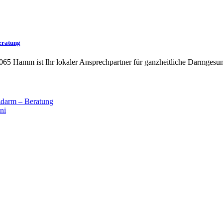
eratung
065 Hamm ist Ihr lokaler Ansprechpartner für ganzheitliche Darmgesun
darm – Beratung
ni