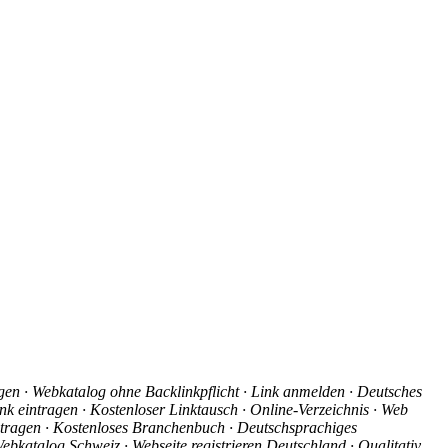
agen · Webkatalog ohne Backlinkpflicht · Link anmelden · Deutsches
nk eintragen · Kostenloser Linktausch · Online-Verzeichnis · Web
intragen · Kostenloses Branchenbuch · Deutschsprachiges
ebkatalog Schweiz · Webseite registrieren Deutschland · Qualitativ