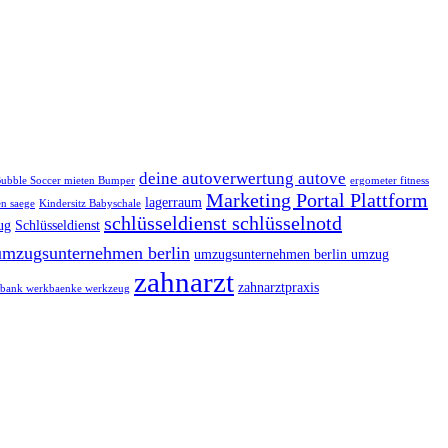
deine autoverwertung autove
ubble Soccer mieten Bumper
ergometer fitness
Marketing Portal Plattform
lagerraum
n saege
Kindersitz Babyschale
schlüsseldienst schlüsselnotd
ug
Schlüsseldienst
umzugsunternehmen berlin
umzugsunternehmen berlin umzug
zahnarzt
zahnarztpraxis
bank werkbaenke werkzeug