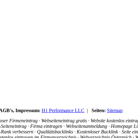
, AGB's, Impressum:
H1 Performance LLC
|
Seiten:
Sitemap
ser Firmeneintrag · Webseiteneintrag gratis · Website kostenlos eintr
is-Seiteneintrag · Firma eintragen · Webseitenanmeldung · Homepage Li
ank verbessern · Qualitätsbacklinks · Kostenloser Backlink · Seite e
stenlos eintragen im Firmenverzeichnis · Webverzeichnis Österreich · W