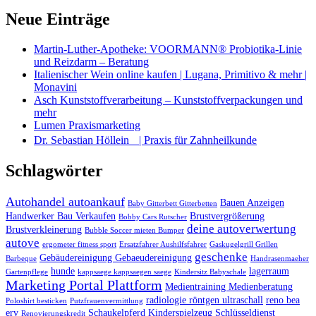
Neue Einträge
Martin-Luther-Apotheke: VOORMANN® Probiotika-Linie
und Reizdarm – Beratung
Italienischer Wein online kaufen | Lugana, Primitivo & mehr |
Monavini
Asch Kunststoffverarbeitung – Kunststoffverpackungen und
mehr
Lumen Praxismarketing
Dr. Sebastian Höllein | Praxis für Zahnheilkunde
Schlagwörter
Autohandel autoankauf
Bauen Anzeigen
Baby Gitterbett Gitterbetten
Handwerker Bau Verkaufen
Brustvergrößerung
Bobby Cars Rutscher
deine autoverwertung
Brustverkleinerung
Bubble Soccer mieten Bumper
autove
ergometer fitness sport
Ersatzfahrer Aushilfsfahrer
Gaskugelgrill Grillen
geschenke
Gebäudereinigung Gebaeudereinigung
Barbeque
Handrasenmaeher
hunde
lagerraum
Gartenpflege
kappsaege kappsaegen saege
Kindersitz Babyschale
Marketing Portal Plattform
Medientraining Medienberatung
radiologie röntgen ultraschall
reno bea
Poloshirt besticken
Putzfrauenvermittlung
erv
Schaukelpferd Kinderspielzeug
Schlüsseldienst
Renovierungskredit