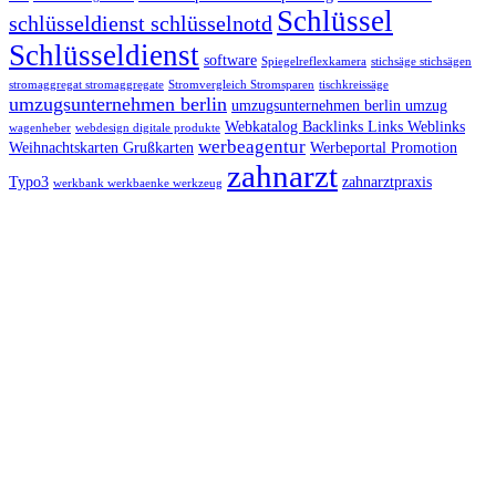
Schlüssel
schlüsseldienst schlüsselnotd
Schlüsseldienst
software
Spiegelreflexkamera
stichsäge stichsägen
stromaggregat stromaggregate
Stromvergleich Stromsparen
tischkreissäge
umzugsunternehmen berlin
umzugsunternehmen berlin umzug
Webkatalog Backlinks Links Weblinks
wagenheber
webdesign digitale produkte
werbeagentur
Weihnachtskarten Grußkarten
Werbeportal Promotion
zahnarzt
Typo3
zahnarztpraxis
werkbank werkbaenke werkzeug