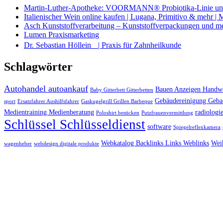
Martin-Luther-Apotheke: VOORMANN® Probiotika-Linie und
Italienischer Wein online kaufen | Lugana, Primitivo & mehr |
Asch Kunststoffverarbeitung – Kunststoffverpackungen und m
Lumen Praxismarketing
Dr. Sebastian Höllein | Praxis für Zahnheilkunde
Schlagwörter
Autohandel autoankauf
Bauen Anzeigen Handwe
Baby Gitterbett Gitterbetten
Gebäudereinigung Geba
sport
Ersatzfahrer Aushilfsfahrer
Gaskugelgrill Grillen Barbeque
Medientraining Medienberatung
radiologie
Poloshirt besticken
Putzfrauenvermittlung
Schlüssel Schlüsseldienst
software
Spiegelreflexkamera
Webkatalog Backlinks Links Weblinks
Wei
wagenheber
webdesign digitale produkte