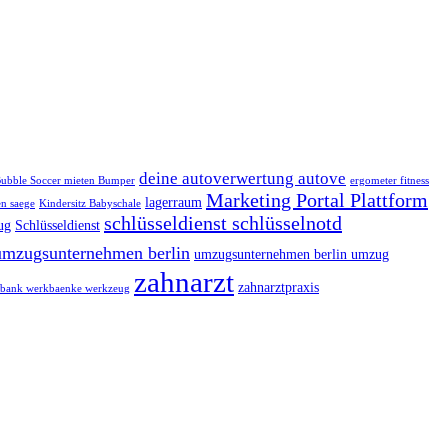
deine autoverwertung autove
ubble Soccer mieten Bumper
ergometer fitness
Marketing Portal Plattform
lagerraum
n saege
Kindersitz Babyschale
schlüsseldienst schlüsselnotd
ug
Schlüsseldienst
umzugsunternehmen berlin
umzugsunternehmen berlin umzug
zahnarzt
zahnarztpraxis
bank werkbaenke werkzeug