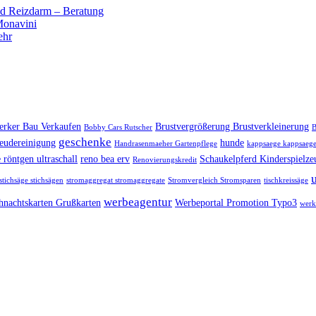
 Reizdarm – Beratung
 Monavini
ehr
rker Bau Verkaufen
Brustvergrößerung Brustverkleinerung
Bobby Cars Rutscher
B
geschenke
eudereinigung
hunde
Handrasenmaeher Gartenpflege
kappsaege kappsaege
 röntgen ultraschall
reno bea erv
Schaukelpferd Kinderspielze
Renovierungskredit
stichsäge stichsägen
stromaggregat stromaggregate
Stromvergleich Stromsparen
tischkreissäge
werbeagentur
hnachtskarten Grußkarten
Werbeportal Promotion Typo3
werk