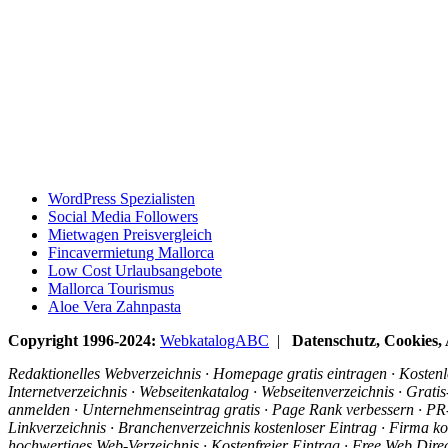
WordPress Spezialisten
Social Media Followers
Mietwagen Preisvergleich
Fincavermietung Mallorca
Low Cost Urlaubsangebote
Mallorca Tourismus
Aloe Vera Zahnpasta
Copyright 1996-2024:
WebkatalogABC
|
Datenschutz, Cookies
Redaktionelles Webverzeichnis · Homepage gratis eintragen · Kostenlo
Internetverzeichnis · Webseitenkatalog · Webseitenverzeichnis · Grat
anmelden · Unternehmenseintrag gratis · Page Rank verbessern · PR-R
Linkverzeichnis · Branchenverzeichnis kostenloser Eintrag · Firma ko
hochwertiges Web-Verzeichnis · Kostenfreier Eintrag · Free Web Dir