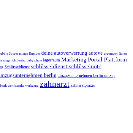
deine autoverwertung autove
ubble Soccer mieten Bumper
ergometer fitness
Marketing Portal Plattform
lagerraum
n saege
Kindersitz Babyschale
schlüsseldienst schlüsselnotd
ug
Schlüsseldienst
umzugsunternehmen berlin
umzugsunternehmen berlin umzug
zahnarzt
zahnarztpraxis
bank werkbaenke werkzeug