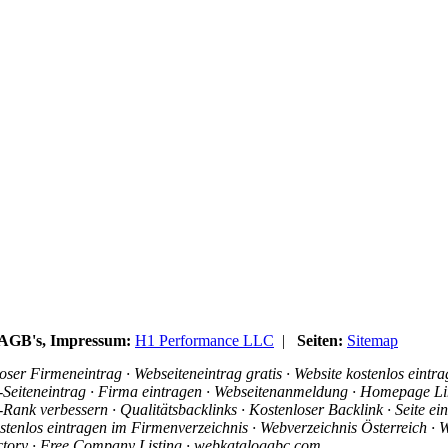
, AGB's, Impressum:
H1 Performance LLC
|
Seiten:
Sitemap
ser Firmeneintrag · Webseiteneintrag gratis · Website kostenlos eintr
is-Seiteneintrag · Firma eintragen · Webseitenanmeldung · Homepage Li
ank verbessern · Qualitätsbacklinks · Kostenloser Backlink · Seite e
stenlos eintragen im Firmenverzeichnis · Webverzeichnis Österreich · W
ectory · Free Company Listing · webkatalogabc.com