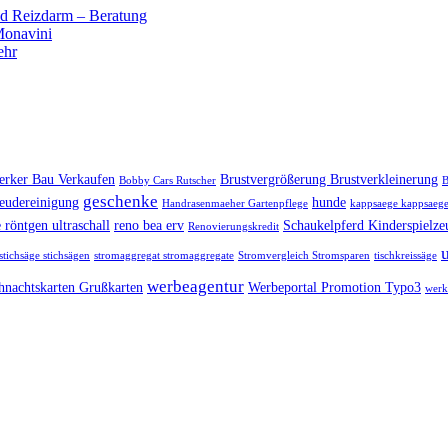
 Reizdarm – Beratung
 Monavini
ehr
rker Bau Verkaufen
Brustvergrößerung Brustverkleinerung
Bobby Cars Rutscher
B
geschenke
eudereinigung
hunde
Handrasenmaeher Gartenpflege
kappsaege kappsaege
 röntgen ultraschall
reno bea erv
Schaukelpferd Kinderspielze
Renovierungskredit
stichsäge stichsägen
stromaggregat stromaggregate
Stromvergleich Stromsparen
tischkreissäge
werbeagentur
hnachtskarten Grußkarten
Werbeportal Promotion Typo3
werk