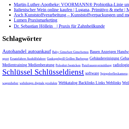
Martin-Luther-Apotheke: VOORMANN® Probiotika-Linie und
Italienischer Wein online kaufen | Lugana, Primitivo & mehr |
Asch Kunststoffverarbeitung – Kunststoffverpackungen und m
Lumen Praxismarketing
Dr. Sebastian Höllein | Praxis für Zahnheilkunde
Schlagwörter
Autohandel autoankauf
Bauen Anzeigen Handwe
Baby Gitterbett Gitterbetten
Gebäudereinigung Geba
sport
Ersatzfahrer Aushilfsfahrer
Gaskugelgrill Grillen Barbeque
Medientraining Medienberatung
radiologie
Poloshirt besticken
Putzfrauenvermittlung
Schlüssel Schlüsseldienst
software
Spiegelreflexkamera
Webkatalog Backlinks Links Weblinks
Wei
wagenheber
webdesign digitale produkte