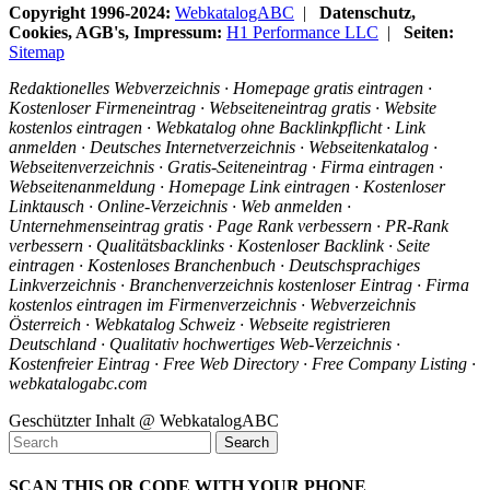
Copyright 1996-2024:
WebkatalogABC
|
Datenschutz,
Cookies, AGB's, Impressum:
H1 Performance LLC
|
Seiten:
Sitemap
Redaktionelles Webverzeichnis · Homepage gratis eintragen ·
Kostenloser Firmeneintrag · Webseiteneintrag gratis · Website
kostenlos eintragen · Webkatalog ohne Backlinkpflicht · Link
anmelden · Deutsches Internetverzeichnis · Webseitenkatalog ·
Webseitenverzeichnis · Gratis-Seiteneintrag · Firma eintragen ·
Webseitenanmeldung · Homepage Link eintragen · Kostenloser
Linktausch · Online-Verzeichnis · Web anmelden ·
Unternehmenseintrag gratis · Page Rank verbessern · PR-Rank
verbessern · Qualitätsbacklinks · Kostenloser Backlink · Seite
eintragen · Kostenloses Branchenbuch · Deutschsprachiges
Linkverzeichnis · Branchenverzeichnis kostenloser Eintrag · Firma
kostenlos eintragen im Firmenverzeichnis · Webverzeichnis
Österreich · Webkatalog Schweiz · Webseite registrieren
Deutschland · Qualitativ hochwertiges Web-Verzeichnis ·
Kostenfreier Eintrag · Free Web Directory · Free Company Listing ·
webkatalogabc.com
Geschützter Inhalt @ WebkatalogABC
SCAN THIS QR CODE WITH YOUR PHONE