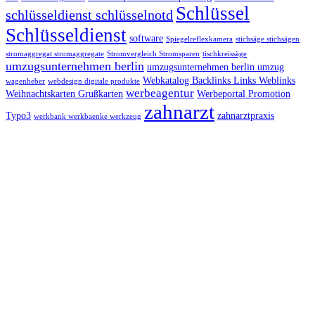
Schlüssel
schlüsseldienst schlüsselnotd
Schlüsseldienst
software
Spiegelreflexkamera
stichsäge stichsägen
stromaggregat stromaggregate
Stromvergleich Stromsparen
tischkreissäge
umzugsunternehmen berlin
umzugsunternehmen berlin umzug
Webkatalog Backlinks Links Weblinks
wagenheber
webdesign digitale produkte
werbeagentur
Weihnachtskarten Grußkarten
Werbeportal Promotion
zahnarzt
Typo3
zahnarztpraxis
werkbank werkbaenke werkzeug