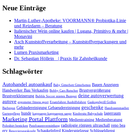
Neue Einträge
Martin-Luther-Apotheke: VOORMANN® Probiotika-Linie
und Reizdarm – Beratung
Italienischer Wein online kaufen | Lugana, Primitivo & mehr |
Monavini
Asch Kunststoffverarbeitung – Kunststoffverpackungen und
mehr
Lumen Praxismarketing
Dr. Sebastian Höllein | Praxis für Zahnheilkunde
Schlagwörter
Autohandel autoankauf
Bauen Anzeigen
Baby Gitterbett Gitterbetten
Handwerker Bau Verkaufen
Brustvergrößerung
Bobby Cars Rutscher
deine autoverwertung
Brustverkleinerung
Bubble Soccer mieten Bumper
autove
ergometer fitness sport
Ersatzfahrer Aushilfsfahrer
Gaskugelgrill Grillen
geschenke
Gebäudereinigung Gebaeudereinigung
Barbeque
Handrasenmaeher
hunde
lagerraum
Gartenpflege
kappsaege kappsaegen saege
Kindersitz Babyschale
Marketing Portal Plattform
Medientraining Medienberatung
radiologie röntgen ultraschall
reno bea
Poloshirt besticken
Putzfrauenvermittlung
erv
Schaukelpferd Kinderspielzeug
Schlüsseldienst
Renovierungskredit