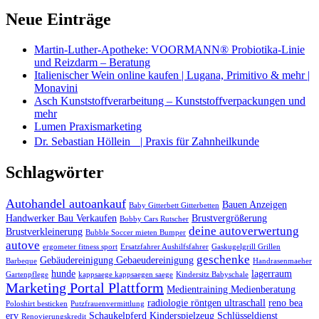
Neue Einträge
Martin-Luther-Apotheke: VOORMANN® Probiotika-Linie
und Reizdarm – Beratung
Italienischer Wein online kaufen | Lugana, Primitivo & mehr |
Monavini
Asch Kunststoffverarbeitung – Kunststoffverpackungen und
mehr
Lumen Praxismarketing
Dr. Sebastian Höllein | Praxis für Zahnheilkunde
Schlagwörter
Autohandel autoankauf
Bauen Anzeigen
Baby Gitterbett Gitterbetten
Handwerker Bau Verkaufen
Brustvergrößerung
Bobby Cars Rutscher
deine autoverwertung
Brustverkleinerung
Bubble Soccer mieten Bumper
autove
ergometer fitness sport
Ersatzfahrer Aushilfsfahrer
Gaskugelgrill Grillen
geschenke
Gebäudereinigung Gebaeudereinigung
Barbeque
Handrasenmaeher
hunde
lagerraum
Gartenpflege
kappsaege kappsaegen saege
Kindersitz Babyschale
Marketing Portal Plattform
Medientraining Medienberatung
radiologie röntgen ultraschall
reno bea
Poloshirt besticken
Putzfrauenvermittlung
erv
Schaukelpferd Kinderspielzeug
Schlüsseldienst
Renovierungskredit