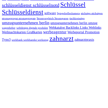
Schlüssel
schlüsseldienst schlüsselnotd
Schlüsseldienst
software
Spiegelreflexkamera
stichsäge stichsägen
stromaggregat stromaggregate
Stromvergleich Stromsparen
tischkreissäge
umzugsunternehmen berlin
umzugsunternehmen berlin umzug
Webkatalog Backlinks Links Weblinks
wagenheber
webdesign digitale produkte
werbeagentur
Weihnachtskarten Grußkarten
Werbeportal Promotion
zahnarzt
Typo3
zahnarztpraxis
werkbank werkbaenke werkzeug