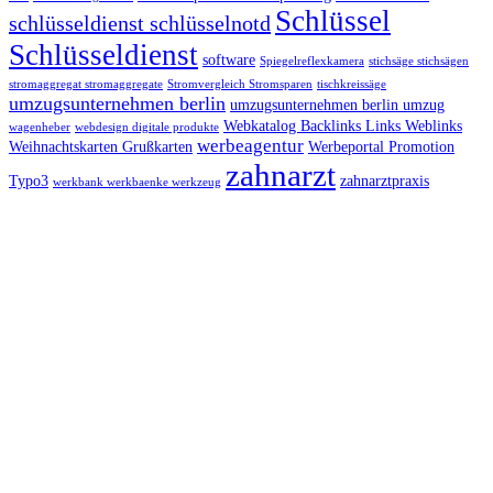
Schlüssel
schlüsseldienst schlüsselnotd
Schlüsseldienst
software
Spiegelreflexkamera
stichsäge stichsägen
stromaggregat stromaggregate
Stromvergleich Stromsparen
tischkreissäge
umzugsunternehmen berlin
umzugsunternehmen berlin umzug
Webkatalog Backlinks Links Weblinks
wagenheber
webdesign digitale produkte
werbeagentur
Weihnachtskarten Grußkarten
Werbeportal Promotion
zahnarzt
Typo3
zahnarztpraxis
werkbank werkbaenke werkzeug