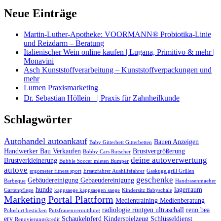
Neue Einträge
Martin-Luther-Apotheke: VOORMANN® Probiotika-Linie
und Reizdarm – Beratung
Italienischer Wein online kaufen | Lugana, Primitivo & mehr |
Monavini
Asch Kunststoffverarbeitung – Kunststoffverpackungen und
mehr
Lumen Praxismarketing
Dr. Sebastian Höllein | Praxis für Zahnheilkunde
Schlagwörter
Autohandel autoankauf
Bauen Anzeigen
Baby Gitterbett Gitterbetten
Handwerker Bau Verkaufen
Brustvergrößerung
Bobby Cars Rutscher
deine autoverwertung
Brustverkleinerung
Bubble Soccer mieten Bumper
autove
ergometer fitness sport
Ersatzfahrer Aushilfsfahrer
Gaskugelgrill Grillen
geschenke
Gebäudereinigung Gebaeudereinigung
Barbeque
Handrasenmaeher
hunde
lagerraum
Gartenpflege
kappsaege kappsaegen saege
Kindersitz Babyschale
Marketing Portal Plattform
Medientraining Medienberatung
radiologie röntgen ultraschall
reno bea
Poloshirt besticken
Putzfrauenvermittlung
erv
Schaukelpferd Kinderspielzeug
Schlüsseldienst
Renovierungskredit