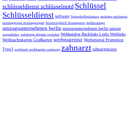
Schlüssel
schlüsseldienst schlüsselnotd
Schlüsseldienst
software
Spiegelreflexkamera
stichsäge stichsägen
stromaggregat stromaggregate
Stromvergleich Stromsparen
tischkreissäge
umzugsunternehmen berlin
umzugsunternehmen berlin umzug
Webkatalog Backlinks Links Weblinks
wagenheber
webdesign digitale produkte
werbeagentur
Weihnachtskarten Grußkarten
Werbeportal Promotion
zahnarzt
Typo3
zahnarztpraxis
werkbank werkbaenke werkzeug