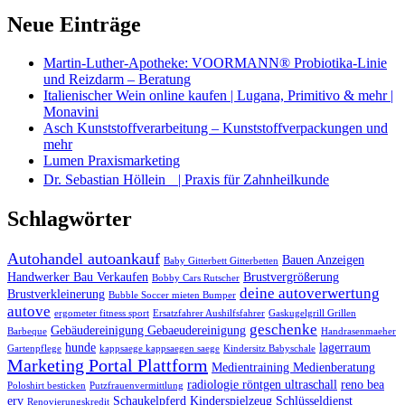
Neue Einträge
Martin-Luther-Apotheke: VOORMANN® Probiotika-Linie
und Reizdarm – Beratung
Italienischer Wein online kaufen | Lugana, Primitivo & mehr |
Monavini
Asch Kunststoffverarbeitung – Kunststoffverpackungen und
mehr
Lumen Praxismarketing
Dr. Sebastian Höllein | Praxis für Zahnheilkunde
Schlagwörter
Autohandel autoankauf
Bauen Anzeigen
Baby Gitterbett Gitterbetten
Handwerker Bau Verkaufen
Brustvergrößerung
Bobby Cars Rutscher
deine autoverwertung
Brustverkleinerung
Bubble Soccer mieten Bumper
autove
ergometer fitness sport
Ersatzfahrer Aushilfsfahrer
Gaskugelgrill Grillen
geschenke
Gebäudereinigung Gebaeudereinigung
Barbeque
Handrasenmaeher
hunde
lagerraum
Gartenpflege
kappsaege kappsaegen saege
Kindersitz Babyschale
Marketing Portal Plattform
Medientraining Medienberatung
radiologie röntgen ultraschall
reno bea
Poloshirt besticken
Putzfrauenvermittlung
erv
Schaukelpferd Kinderspielzeug
Schlüsseldienst
Renovierungskredit