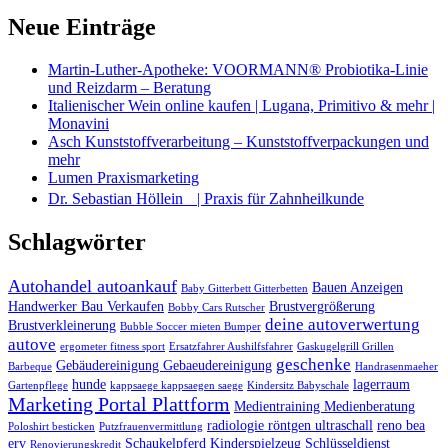
Neue Einträge
Martin-Luther-Apotheke: VOORMANN® Probiotika-Linie
und Reizdarm – Beratung
Italienischer Wein online kaufen | Lugana, Primitivo & mehr |
Monavini
Asch Kunststoffverarbeitung – Kunststoffverpackungen und
mehr
Lumen Praxismarketing
Dr. Sebastian Höllein | Praxis für Zahnheilkunde
Schlagwörter
Autohandel autoankauf
Bauen Anzeigen
Baby Gitterbett Gitterbetten
Handwerker Bau Verkaufen
Brustvergrößerung
Bobby Cars Rutscher
deine autoverwertung
Brustverkleinerung
Bubble Soccer mieten Bumper
autove
ergometer fitness sport
Ersatzfahrer Aushilfsfahrer
Gaskugelgrill Grillen
geschenke
Gebäudereinigung Gebaeudereinigung
Barbeque
Handrasenmaeher
hunde
lagerraum
Gartenpflege
kappsaege kappsaegen saege
Kindersitz Babyschale
Marketing Portal Plattform
Medientraining Medienberatung
radiologie röntgen ultraschall
reno bea
Poloshirt besticken
Putzfrauenvermittlung
erv
Schaukelpferd Kinderspielzeug
Schlüsseldienst
Renovierungskredit