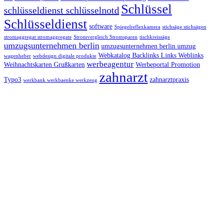
Schlüssel
schlüsseldienst schlüsselnotd
Schlüsseldienst
software
Spiegelreflexkamera
stichsäge stichsägen
stromaggregat stromaggregate
Stromvergleich Stromsparen
tischkreissäge
umzugsunternehmen berlin
umzugsunternehmen berlin umzug
Webkatalog Backlinks Links Weblinks
wagenheber
webdesign digitale produkte
werbeagentur
Weihnachtskarten Grußkarten
Werbeportal Promotion
zahnarzt
Typo3
zahnarztpraxis
werkbank werkbaenke werkzeug