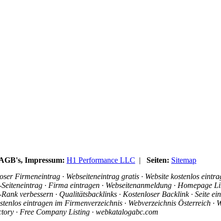
, AGB's, Impressum:
H1 Performance LLC
|
Seiten:
Sitemap
ser Firmeneintrag · Webseiteneintrag gratis · Website kostenlos eintr
is-Seiteneintrag · Firma eintragen · Webseitenanmeldung · Homepage Li
ank verbessern · Qualitätsbacklinks · Kostenloser Backlink · Seite e
stenlos eintragen im Firmenverzeichnis · Webverzeichnis Österreich · W
ectory · Free Company Listing · webkatalogabc.com