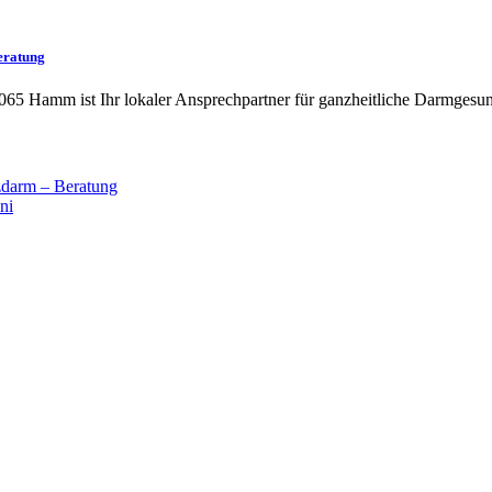
eratung
065 Hamm ist Ihr lokaler Ansprechpartner für ganzheitliche Darmgesun
darm – Beratung
ni