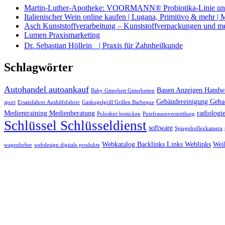
Martin-Luther-Apotheke: VOORMANN® Probiotika-Linie und
Italienischer Wein online kaufen | Lugana, Primitivo & mehr |
Asch Kunststoffverarbeitung – Kunststoffverpackungen und m
Lumen Praxismarketing
Dr. Sebastian Höllein | Praxis für Zahnheilkunde
Schlagwörter
Autohandel autoankauf
Bauen Anzeigen Handwe
Baby Gitterbett Gitterbetten
Gebäudereinigung Geba
sport
Ersatzfahrer Aushilfsfahrer
Gaskugelgrill Grillen Barbeque
Medientraining Medienberatung
radiologie
Poloshirt besticken
Putzfrauenvermittlung
Schlüssel Schlüsseldienst
software
Spiegelreflexkamera
Webkatalog Backlinks Links Weblinks
Wei
wagenheber
webdesign digitale produkte