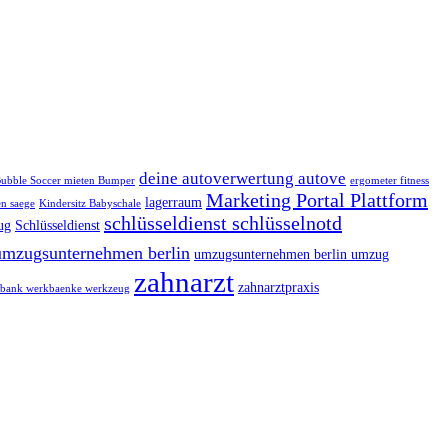
deine autoverwertung autove
ubble Soccer mieten Bumper
ergometer fitness
Marketing Portal Plattform
lagerraum
n saege
Kindersitz Babyschale
schlüsseldienst schlüsselnotd
ug
Schlüsseldienst
umzugsunternehmen berlin
umzugsunternehmen berlin umzug
zahnarzt
zahnarztpraxis
bank werkbaenke werkzeug