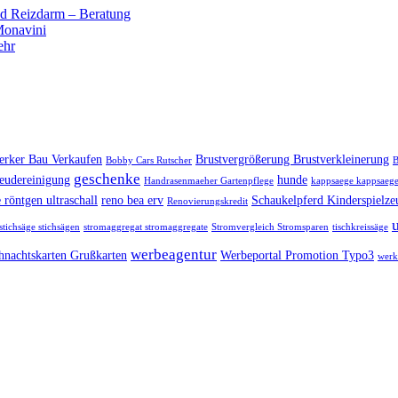
 Reizdarm – Beratung
 Monavini
ehr
rker Bau Verkaufen
Brustvergrößerung Brustverkleinerung
Bobby Cars Rutscher
B
geschenke
eudereinigung
hunde
Handrasenmaeher Gartenpflege
kappsaege kappsaege
 röntgen ultraschall
reno bea erv
Schaukelpferd Kinderspielze
Renovierungskredit
stichsäge stichsägen
stromaggregat stromaggregate
Stromvergleich Stromsparen
tischkreissäge
werbeagentur
hnachtskarten Grußkarten
Werbeportal Promotion Typo3
werk