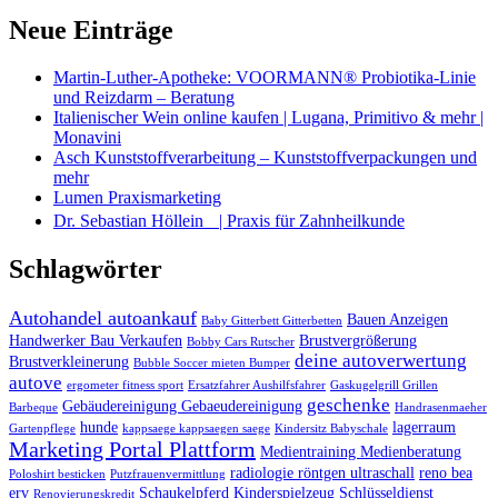
Neue Einträge
Martin-Luther-Apotheke: VOORMANN® Probiotika-Linie
und Reizdarm – Beratung
Italienischer Wein online kaufen | Lugana, Primitivo & mehr |
Monavini
Asch Kunststoffverarbeitung – Kunststoffverpackungen und
mehr
Lumen Praxismarketing
Dr. Sebastian Höllein | Praxis für Zahnheilkunde
Schlagwörter
Autohandel autoankauf
Bauen Anzeigen
Baby Gitterbett Gitterbetten
Handwerker Bau Verkaufen
Brustvergrößerung
Bobby Cars Rutscher
deine autoverwertung
Brustverkleinerung
Bubble Soccer mieten Bumper
autove
ergometer fitness sport
Ersatzfahrer Aushilfsfahrer
Gaskugelgrill Grillen
geschenke
Gebäudereinigung Gebaeudereinigung
Barbeque
Handrasenmaeher
hunde
lagerraum
Gartenpflege
kappsaege kappsaegen saege
Kindersitz Babyschale
Marketing Portal Plattform
Medientraining Medienberatung
radiologie röntgen ultraschall
reno bea
Poloshirt besticken
Putzfrauenvermittlung
erv
Schaukelpferd Kinderspielzeug
Schlüsseldienst
Renovierungskredit