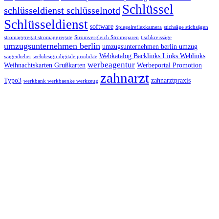
Schlüssel
schlüsseldienst schlüsselnotd
Schlüsseldienst
software
Spiegelreflexkamera
stichsäge stichsägen
stromaggregat stromaggregate
Stromvergleich Stromsparen
tischkreissäge
umzugsunternehmen berlin
umzugsunternehmen berlin umzug
Webkatalog Backlinks Links Weblinks
wagenheber
webdesign digitale produkte
werbeagentur
Weihnachtskarten Grußkarten
Werbeportal Promotion
zahnarzt
Typo3
zahnarztpraxis
werkbank werkbaenke werkzeug