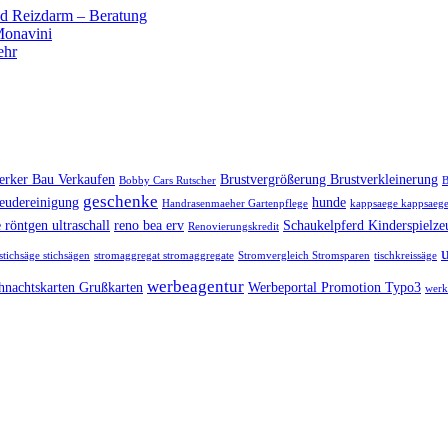
 Reizdarm – Beratung
 Monavini
ehr
rker Bau Verkaufen
Brustvergrößerung Brustverkleinerung
Bobby Cars Rutscher
B
geschenke
eudereinigung
hunde
Handrasenmaeher Gartenpflege
kappsaege kappsaege
 röntgen ultraschall
reno bea erv
Schaukelpferd Kinderspielze
Renovierungskredit
stichsäge stichsägen
stromaggregat stromaggregate
Stromvergleich Stromsparen
tischkreissäge
werbeagentur
hnachtskarten Grußkarten
Werbeportal Promotion Typo3
werk