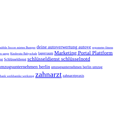
deine autoverwertung autove
ubble Soccer mieten Bumper
ergometer fitness
Marketing Portal Plattform
lagerraum
n saege
Kindersitz Babyschale
schlüsseldienst schlüsselnotd
ug
Schlüsseldienst
umzugsunternehmen berlin
umzugsunternehmen berlin umzug
zahnarzt
zahnarztpraxis
bank werkbaenke werkzeug