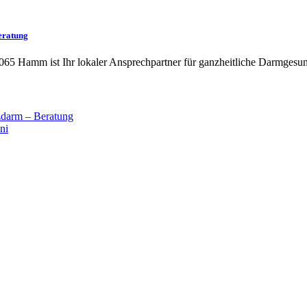
eratung
065 Hamm ist Ihr lokaler Ansprechpartner für ganzheitliche Darmgesun
darm – Beratung
ni