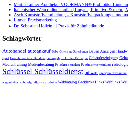
Martin-Luther-Apotheke: VOORMANN® Probiotika-Linie und
Italienischer Wein online kaufen | Lugana, Primitivo & mehr |
Asch Kunststoffverarbeitung – Kunststoffverpackungen und m
Lumen Praxismarketing
Dr. Sebastian Höllein | Praxis für Zahnheilkunde
Schlagwörter
Autohandel autoankauf
Bauen Anzeigen Handwe
Baby Gitterbett Gitterbetten
Gebäudereinigung Geba
sport
Ersatzfahrer Aushilfsfahrer
Gaskugelgrill Grillen Barbeque
Medientraining Medienberatung
radiologie
Poloshirt besticken
Putzfrauenvermittlung
Schlüssel Schlüsseldienst
software
Spiegelreflexkamera
Webkatalog Backlinks Links Weblinks
Wei
wagenheber
webdesign digitale produkte