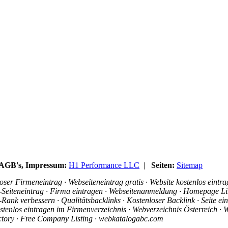
, AGB's, Impressum:
H1 Performance LLC
|
Seiten:
Sitemap
ser Firmeneintrag · Webseiteneintrag gratis · Website kostenlos eintr
is-Seiteneintrag · Firma eintragen · Webseitenanmeldung · Homepage Li
ank verbessern · Qualitätsbacklinks · Kostenloser Backlink · Seite e
stenlos eintragen im Firmenverzeichnis · Webverzeichnis Österreich · W
ectory · Free Company Listing · webkatalogabc.com