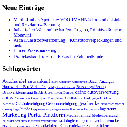
Neue Einträge
Martin-Luther-Apotheke: VOORMANN® Probiotika-Linie
und Reizdarm – Beratung
Italienischer Wein online kaufen | Lugana, Primitivo & mehr |
Monavini
Asch Kunststoffverarbeitung – Kunststoffverpackungen und
mehr
Lumen Praxismarketing
Dr. Sebastian Höllein | Praxis für Zahnheilkunde
Schlagwörter
Autohandel autoankauf
Bauen Anzeigen
Baby Gitterbett Gitterbetten
Handwerker Bau Verkaufen
Brustvergrößerung
Bobby Cars Rutscher
deine autoverwertung
Brustverkleinerung
Bubble Soccer mieten Bumper
autove
ergometer fitness sport
Ersatzfahrer Aushilfsfahrer
Gaskugelgrill Grillen
geschenke
Gebäudereinigung Gebaeudereinigung
Barbeque
Handrasenmaeher
hunde
lagerraum
Gartenpflege
kappsaege kappsaegen saege
Kindersitz Babyschale
Marketing Portal Plattform
Medientraining Medienberatung
radiologie röntgen ultraschall
reno bea
Poloshirt besticken
Putzfrauenvermittlung
erv
Schaukelpferd Kinderspielzeug
Schlüsseldienst
Renovierungskredit