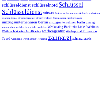
Schlüssel
schlüsseldienst schlüsselnotd
Schlüsseldienst
software
Spiegelreflexkamera
stichsäge stichsägen
stromaggregat stromaggregate
Stromvergleich Stromsparen
tischkreissäge
umzugsunternehmen berlin
umzugsunternehmen berlin umzug
Webkatalog Backlinks Links Weblinks
wagenheber
webdesign digitale produkte
werbeagentur
Weihnachtskarten Grußkarten
Werbeportal Promotion
zahnarzt
Typo3
zahnarztpraxis
werkbank werkbaenke werkzeug