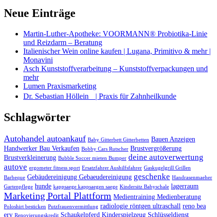
Neue Einträge
Martin-Luther-Apotheke: VOORMANN® Probiotika-Linie
und Reizdarm – Beratung
Italienischer Wein online kaufen | Lugana, Primitivo & mehr |
Monavini
Asch Kunststoffverarbeitung – Kunststoffverpackungen und
mehr
Lumen Praxismarketing
Dr. Sebastian Höllein | Praxis für Zahnheilkunde
Schlagwörter
Autohandel autoankauf
Bauen Anzeigen
Baby Gitterbett Gitterbetten
Handwerker Bau Verkaufen
Brustvergrößerung
Bobby Cars Rutscher
deine autoverwertung
Brustverkleinerung
Bubble Soccer mieten Bumper
autove
ergometer fitness sport
Ersatzfahrer Aushilfsfahrer
Gaskugelgrill Grillen
geschenke
Gebäudereinigung Gebaeudereinigung
Barbeque
Handrasenmaeher
hunde
lagerraum
Gartenpflege
kappsaege kappsaegen saege
Kindersitz Babyschale
Marketing Portal Plattform
Medientraining Medienberatung
radiologie röntgen ultraschall
reno bea
Poloshirt besticken
Putzfrauenvermittlung
erv
Schaukelpferd Kinderspielzeug
Schlüsseldienst
Renovierungskredit