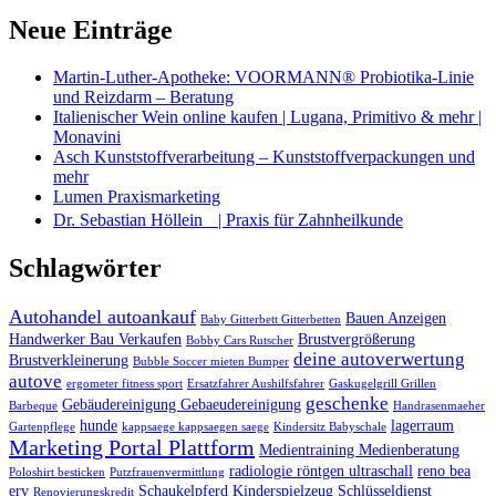
Neue Einträge
Martin-Luther-Apotheke: VOORMANN® Probiotika-Linie
und Reizdarm – Beratung
Italienischer Wein online kaufen | Lugana, Primitivo & mehr |
Monavini
Asch Kunststoffverarbeitung – Kunststoffverpackungen und
mehr
Lumen Praxismarketing
Dr. Sebastian Höllein | Praxis für Zahnheilkunde
Schlagwörter
Autohandel autoankauf
Bauen Anzeigen
Baby Gitterbett Gitterbetten
Handwerker Bau Verkaufen
Brustvergrößerung
Bobby Cars Rutscher
deine autoverwertung
Brustverkleinerung
Bubble Soccer mieten Bumper
autove
ergometer fitness sport
Ersatzfahrer Aushilfsfahrer
Gaskugelgrill Grillen
geschenke
Gebäudereinigung Gebaeudereinigung
Barbeque
Handrasenmaeher
hunde
lagerraum
Gartenpflege
kappsaege kappsaegen saege
Kindersitz Babyschale
Marketing Portal Plattform
Medientraining Medienberatung
radiologie röntgen ultraschall
reno bea
Poloshirt besticken
Putzfrauenvermittlung
erv
Schaukelpferd Kinderspielzeug
Schlüsseldienst
Renovierungskredit