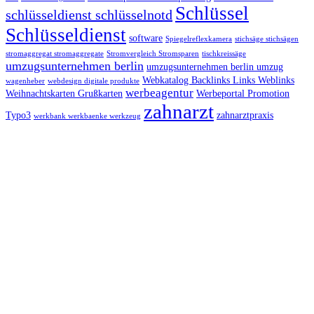
Schlüssel
schlüsseldienst schlüsselnotd
Schlüsseldienst
software
Spiegelreflexkamera
stichsäge stichsägen
stromaggregat stromaggregate
Stromvergleich Stromsparen
tischkreissäge
umzugsunternehmen berlin
umzugsunternehmen berlin umzug
Webkatalog Backlinks Links Weblinks
wagenheber
webdesign digitale produkte
werbeagentur
Weihnachtskarten Grußkarten
Werbeportal Promotion
zahnarzt
Typo3
zahnarztpraxis
werkbank werkbaenke werkzeug