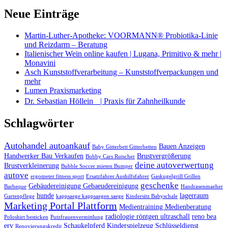
Neue Einträge
Martin-Luther-Apotheke: VOORMANN® Probiotika-Linie
und Reizdarm – Beratung
Italienischer Wein online kaufen | Lugana, Primitivo & mehr |
Monavini
Asch Kunststoffverarbeitung – Kunststoffverpackungen und
mehr
Lumen Praxismarketing
Dr. Sebastian Höllein | Praxis für Zahnheilkunde
Schlagwörter
Autohandel autoankauf
Bauen Anzeigen
Baby Gitterbett Gitterbetten
Handwerker Bau Verkaufen
Brustvergrößerung
Bobby Cars Rutscher
deine autoverwertung
Brustverkleinerung
Bubble Soccer mieten Bumper
autove
ergometer fitness sport
Ersatzfahrer Aushilfsfahrer
Gaskugelgrill Grillen
geschenke
Gebäudereinigung Gebaeudereinigung
Barbeque
Handrasenmaeher
hunde
lagerraum
Gartenpflege
kappsaege kappsaegen saege
Kindersitz Babyschale
Marketing Portal Plattform
Medientraining Medienberatung
radiologie röntgen ultraschall
reno bea
Poloshirt besticken
Putzfrauenvermittlung
erv
Schaukelpferd Kinderspielzeug
Schlüsseldienst
Renovierungskredit