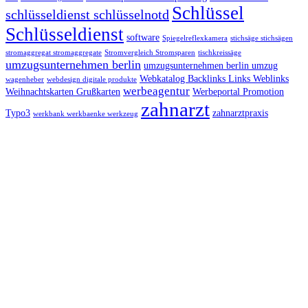
Schlüssel
schlüsseldienst schlüsselnotd
Schlüsseldienst
software
Spiegelreflexkamera
stichsäge stichsägen
stromaggregat stromaggregate
Stromvergleich Stromsparen
tischkreissäge
umzugsunternehmen berlin
umzugsunternehmen berlin umzug
Webkatalog Backlinks Links Weblinks
wagenheber
webdesign digitale produkte
werbeagentur
Weihnachtskarten Grußkarten
Werbeportal Promotion
zahnarzt
Typo3
zahnarztpraxis
werkbank werkbaenke werkzeug