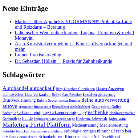
Neue Einträge
Martin-Luther-Apotheke: VOORMANN® Probiotika-Linie
und Reizdarm – Beratung
Italienischer Wein online kaufen | Lugana, Primitivo & mehr |
Monavini
Asch Kunststoffverarbeitung – Kunststoffverpackungen und
mehr
Lumen Praxismarketing
Dr. Sebastian Höllein | Praxis für Zahnheilkunde
Schlagwörter
Autohandel autoankauf
Bauen Anzeigen
Baby Gitterbett Gitterbetten
Handwerker Bau Verkaufen
Brustvergrößerung
Bobby Cars Rutscher
deine autoverwertung
Brustverkleinerung
Bubble Soccer mieten Bumper
autove
ergometer fitness sport
Ersatzfahrer Aushilfsfahrer
Gaskugelgrill Grillen
geschenke
Gebäudereinigung Gebaeudereinigung
Barbeque
Handrasenmaeher
hunde
lagerraum
Gartenpflege
kappsaege kappsaegen saege
Kindersitz Babyschale
Marketing Portal Plattform
Medientraining Medienberatung
radiologie röntgen ultraschall
reno bea
Poloshirt besticken
Putzfrauenvermittlung
erv
Schaukelpferd Kinderspielzeug
Schlüsseldienst
Renovierungskredit