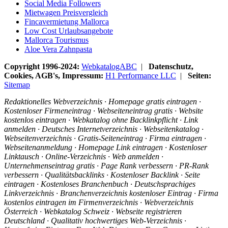
Social Media Followers
Mietwagen Preisvergleich
Fincavermietung Mallorca
Low Cost Urlaubsangebote
Mallorca Tourismus
Aloe Vera Zahnpasta
Copyright 1996-2024:
WebkatalogABC
|
Datenschutz,
Cookies, AGB's, Impressum:
H1 Performance LLC
|
Seiten:
Sitemap
Redaktionelles Webverzeichnis · Homepage gratis eintragen ·
Kostenloser Firmeneintrag · Webseiteneintrag gratis · Website
kostenlos eintragen · Webkatalog ohne Backlinkpflicht · Link
anmelden · Deutsches Internetverzeichnis · Webseitenkatalog ·
Webseitenverzeichnis · Gratis-Seiteneintrag · Firma eintragen ·
Webseitenanmeldung · Homepage Link eintragen · Kostenloser
Linktausch · Online-Verzeichnis · Web anmelden ·
Unternehmenseintrag gratis · Page Rank verbessern · PR-Rank
verbessern · Qualitätsbacklinks · Kostenloser Backlink · Seite
eintragen · Kostenloses Branchenbuch · Deutschsprachiges
Linkverzeichnis · Branchenverzeichnis kostenloser Eintrag · Firma
kostenlos eintragen im Firmenverzeichnis · Webverzeichnis
Österreich · Webkatalog Schweiz · Webseite registrieren
Deutschland · Qualitativ hochwertiges Web-Verzeichnis ·