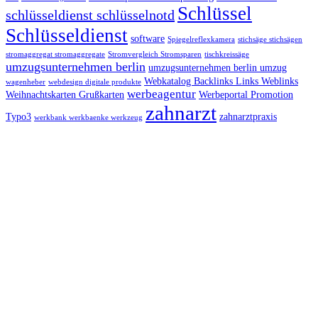
Schlüssel
schlüsseldienst schlüsselnotd
Schlüsseldienst
software
Spiegelreflexkamera
stichsäge stichsägen
stromaggregat stromaggregate
Stromvergleich Stromsparen
tischkreissäge
umzugsunternehmen berlin
umzugsunternehmen berlin umzug
Webkatalog Backlinks Links Weblinks
wagenheber
webdesign digitale produkte
werbeagentur
Weihnachtskarten Grußkarten
Werbeportal Promotion
zahnarzt
Typo3
zahnarztpraxis
werkbank werkbaenke werkzeug