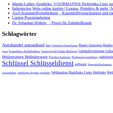
Martin-Luther-Apotheke: VOORMANN® Probiotika-Linie und
Italienischer Wein online kaufen | Lugana, Primitivo & mehr |
Asch Kunststoffverarbeitung – Kunststoffverpackungen und m
Lumen Praxismarketing
Dr. Sebastian Höllein | Praxis für Zahnheilkunde
Schlagwörter
Autohandel autoankauf
Bauen Anzeigen Handwe
Baby Gitterbett Gitterbetten
Gebäudereinigung Geba
sport
Ersatzfahrer Aushilfsfahrer
Gaskugelgrill Grillen Barbeque
Medientraining Medienberatung
radiologie
Poloshirt besticken
Putzfrauenvermittlung
Schlüssel Schlüsseldienst
software
Spiegelreflexkamera
Webkatalog Backlinks Links Weblinks
Wei
wagenheber
webdesign digitale produkte