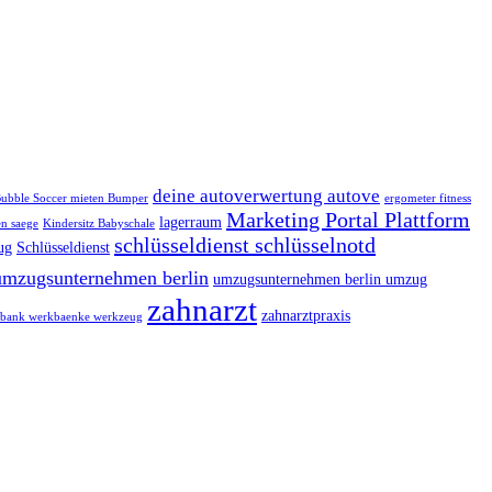
deine autoverwertung autove
ubble Soccer mieten Bumper
ergometer fitness
Marketing Portal Plattform
lagerraum
n saege
Kindersitz Babyschale
schlüsseldienst schlüsselnotd
ug
Schlüsseldienst
umzugsunternehmen berlin
umzugsunternehmen berlin umzug
zahnarzt
zahnarztpraxis
bank werkbaenke werkzeug