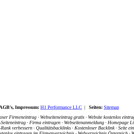
, AGB's, Impressum:
H1 Performance LLC
|
Seiten:
Sitemap
ser Firmeneintrag · Webseiteneintrag gratis · Website kostenlos eintr
is-Seiteneintrag · Firma eintragen · Webseitenanmeldung · Homepage Li
ank verbessern · Qualitätsbacklinks · Kostenloser Backlink · Seite e
stenlos eintragen im Firmenverzeichnis · Webverzeichnis Österreich · W