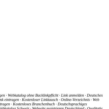
agen · Webkatalog ohne Backlinkpflicht · Link anmelden · Deutsches
nk eintragen · Kostenloser Linktausch · Online-Verzeichnis · Web
intragen · Kostenloses Branchenbuch · Deutschsprachiges
ebkatalog Schweiz · Webseite registrieren Deutschland · Qualitativ