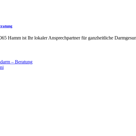
eratung
065 Hamm ist Ihr lokaler Ansprechpartner für ganzheitliche Darmgesun
darm – Beratung
ni