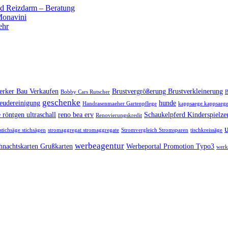
 Reizdarm – Beratung
 Monavini
ehr
rker Bau Verkaufen
Brustvergrößerung Brustverkleinerung
Bobby Cars Rutscher
B
geschenke
eudereinigung
hunde
Handrasenmaeher Gartenpflege
kappsaege kappsaege
 röntgen ultraschall
reno bea erv
Schaukelpferd Kinderspielze
Renovierungskredit
stichsäge stichsägen
stromaggregat stromaggregate
Stromvergleich Stromsparen
tischkreissäge
werbeagentur
hnachtskarten Grußkarten
Werbeportal Promotion Typo3
werk