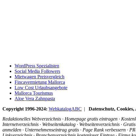
WordPress Spezialisten
Social Media Followers
Mietwagen Preisvergleich
Fincavermietung Mallorca
Low Cost Urlaubsangebote
Mallorca Tourismus
Aloe Vera Zahnpasta
Copyright 1996-2024:
WebkatalogABC
|
Datenschutz, Cookies
Redaktionelles Webverzeichnis · Homepage gratis eintragen · Kostenlo
Internetverzeichnis · Webseitenkatalog · Webseitenverzeichnis · Grat
anmelden · Unternehmenseintrag gratis · Page Rank verbessern · PR-R
Linkverzeichnis · Branchenverzeichnis kostenloser Eintrag · Firma ko