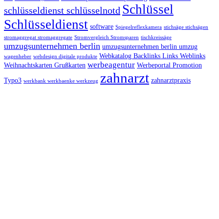
Schlüssel
schlüsseldienst schlüsselnotd
Schlüsseldienst
software
Spiegelreflexkamera
stichsäge stichsägen
stromaggregat stromaggregate
Stromvergleich Stromsparen
tischkreissäge
umzugsunternehmen berlin
umzugsunternehmen berlin umzug
Webkatalog Backlinks Links Weblinks
wagenheber
webdesign digitale produkte
werbeagentur
Weihnachtskarten Grußkarten
Werbeportal Promotion
zahnarzt
Typo3
zahnarztpraxis
werkbank werkbaenke werkzeug