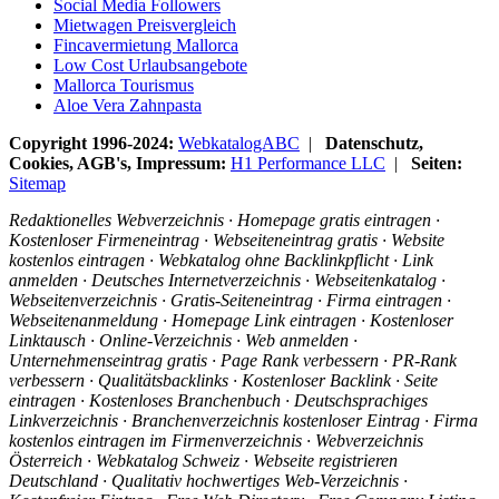
Social Media Followers
Mietwagen Preisvergleich
Fincavermietung Mallorca
Low Cost Urlaubsangebote
Mallorca Tourismus
Aloe Vera Zahnpasta
Copyright 1996-2024:
WebkatalogABC
|
Datenschutz,
Cookies, AGB's, Impressum:
H1 Performance LLC
|
Seiten:
Sitemap
Redaktionelles Webverzeichnis · Homepage gratis eintragen ·
Kostenloser Firmeneintrag · Webseiteneintrag gratis · Website
kostenlos eintragen · Webkatalog ohne Backlinkpflicht · Link
anmelden · Deutsches Internetverzeichnis · Webseitenkatalog ·
Webseitenverzeichnis · Gratis-Seiteneintrag · Firma eintragen ·
Webseitenanmeldung · Homepage Link eintragen · Kostenloser
Linktausch · Online-Verzeichnis · Web anmelden ·
Unternehmenseintrag gratis · Page Rank verbessern · PR-Rank
verbessern · Qualitätsbacklinks · Kostenloser Backlink · Seite
eintragen · Kostenloses Branchenbuch · Deutschsprachiges
Linkverzeichnis · Branchenverzeichnis kostenloser Eintrag · Firma
kostenlos eintragen im Firmenverzeichnis · Webverzeichnis
Österreich · Webkatalog Schweiz · Webseite registrieren
Deutschland · Qualitativ hochwertiges Web-Verzeichnis ·