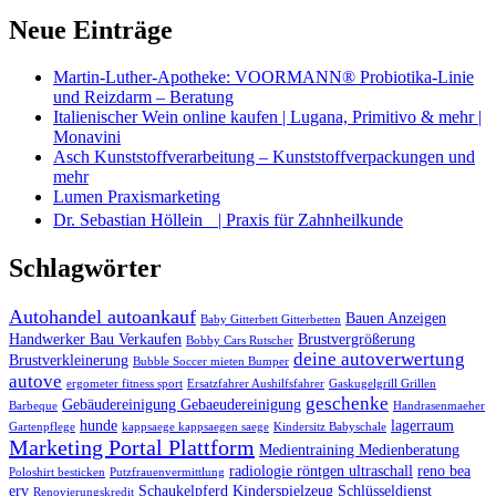
Neue Einträge
Martin-Luther-Apotheke: VOORMANN® Probiotika-Linie
und Reizdarm – Beratung
Italienischer Wein online kaufen | Lugana, Primitivo & mehr |
Monavini
Asch Kunststoffverarbeitung – Kunststoffverpackungen und
mehr
Lumen Praxismarketing
Dr. Sebastian Höllein | Praxis für Zahnheilkunde
Schlagwörter
Autohandel autoankauf
Bauen Anzeigen
Baby Gitterbett Gitterbetten
Handwerker Bau Verkaufen
Brustvergrößerung
Bobby Cars Rutscher
deine autoverwertung
Brustverkleinerung
Bubble Soccer mieten Bumper
autove
ergometer fitness sport
Ersatzfahrer Aushilfsfahrer
Gaskugelgrill Grillen
geschenke
Gebäudereinigung Gebaeudereinigung
Barbeque
Handrasenmaeher
hunde
lagerraum
Gartenpflege
kappsaege kappsaegen saege
Kindersitz Babyschale
Marketing Portal Plattform
Medientraining Medienberatung
radiologie röntgen ultraschall
reno bea
Poloshirt besticken
Putzfrauenvermittlung
erv
Schaukelpferd Kinderspielzeug
Schlüsseldienst
Renovierungskredit