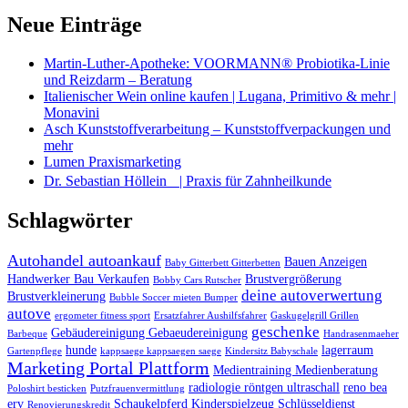
Neue Einträge
Martin-Luther-Apotheke: VOORMANN® Probiotika-Linie
und Reizdarm – Beratung
Italienischer Wein online kaufen | Lugana, Primitivo & mehr |
Monavini
Asch Kunststoffverarbeitung – Kunststoffverpackungen und
mehr
Lumen Praxismarketing
Dr. Sebastian Höllein | Praxis für Zahnheilkunde
Schlagwörter
Autohandel autoankauf
Bauen Anzeigen
Baby Gitterbett Gitterbetten
Handwerker Bau Verkaufen
Brustvergrößerung
Bobby Cars Rutscher
deine autoverwertung
Brustverkleinerung
Bubble Soccer mieten Bumper
autove
ergometer fitness sport
Ersatzfahrer Aushilfsfahrer
Gaskugelgrill Grillen
geschenke
Gebäudereinigung Gebaeudereinigung
Barbeque
Handrasenmaeher
hunde
lagerraum
Gartenpflege
kappsaege kappsaegen saege
Kindersitz Babyschale
Marketing Portal Plattform
Medientraining Medienberatung
radiologie röntgen ultraschall
reno bea
Poloshirt besticken
Putzfrauenvermittlung
erv
Schaukelpferd Kinderspielzeug
Schlüsseldienst
Renovierungskredit