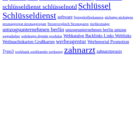
Schlüssel
schlüsseldienst schlüsselnotd
Schlüsseldienst
software
Spiegelreflexkamera
stichsäge stichsägen
stromaggregat stromaggregate
Stromvergleich Stromsparen
tischkreissäge
umzugsunternehmen berlin
umzugsunternehmen berlin umzug
Webkatalog Backlinks Links Weblinks
wagenheber
webdesign digitale produkte
werbeagentur
Weihnachtskarten Grußkarten
Werbeportal Promotion
zahnarzt
Typo3
zahnarztpraxis
werkbank werkbaenke werkzeug