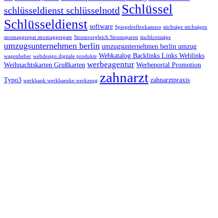
Schlüssel
schlüsseldienst schlüsselnotd
Schlüsseldienst
software
Spiegelreflexkamera
stichsäge stichsägen
stromaggregat stromaggregate
Stromvergleich Stromsparen
tischkreissäge
umzugsunternehmen berlin
umzugsunternehmen berlin umzug
Webkatalog Backlinks Links Weblinks
wagenheber
webdesign digitale produkte
werbeagentur
Weihnachtskarten Grußkarten
Werbeportal Promotion
zahnarzt
Typo3
zahnarztpraxis
werkbank werkbaenke werkzeug