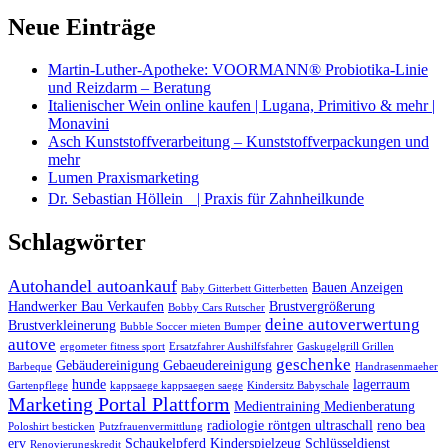
Neue Einträge
Martin-Luther-Apotheke: VOORMANN® Probiotika-Linie
und Reizdarm – Beratung
Italienischer Wein online kaufen | Lugana, Primitivo & mehr |
Monavini
Asch Kunststoffverarbeitung – Kunststoffverpackungen und
mehr
Lumen Praxismarketing
Dr. Sebastian Höllein | Praxis für Zahnheilkunde
Schlagwörter
Autohandel autoankauf
Bauen Anzeigen
Baby Gitterbett Gitterbetten
Handwerker Bau Verkaufen
Brustvergrößerung
Bobby Cars Rutscher
deine autoverwertung
Brustverkleinerung
Bubble Soccer mieten Bumper
autove
ergometer fitness sport
Ersatzfahrer Aushilfsfahrer
Gaskugelgrill Grillen
geschenke
Gebäudereinigung Gebaeudereinigung
Barbeque
Handrasenmaeher
hunde
lagerraum
Gartenpflege
kappsaege kappsaegen saege
Kindersitz Babyschale
Marketing Portal Plattform
Medientraining Medienberatung
radiologie röntgen ultraschall
reno bea
Poloshirt besticken
Putzfrauenvermittlung
erv
Schaukelpferd Kinderspielzeug
Schlüsseldienst
Renovierungskredit