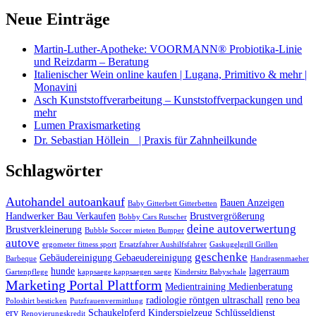
Neue Einträge
Martin-Luther-Apotheke: VOORMANN® Probiotika-Linie
und Reizdarm – Beratung
Italienischer Wein online kaufen | Lugana, Primitivo & mehr |
Monavini
Asch Kunststoffverarbeitung – Kunststoffverpackungen und
mehr
Lumen Praxismarketing
Dr. Sebastian Höllein | Praxis für Zahnheilkunde
Schlagwörter
Autohandel autoankauf
Bauen Anzeigen
Baby Gitterbett Gitterbetten
Handwerker Bau Verkaufen
Brustvergrößerung
Bobby Cars Rutscher
deine autoverwertung
Brustverkleinerung
Bubble Soccer mieten Bumper
autove
ergometer fitness sport
Ersatzfahrer Aushilfsfahrer
Gaskugelgrill Grillen
geschenke
Gebäudereinigung Gebaeudereinigung
Barbeque
Handrasenmaeher
hunde
lagerraum
Gartenpflege
kappsaege kappsaegen saege
Kindersitz Babyschale
Marketing Portal Plattform
Medientraining Medienberatung
radiologie röntgen ultraschall
reno bea
Poloshirt besticken
Putzfrauenvermittlung
erv
Schaukelpferd Kinderspielzeug
Schlüsseldienst
Renovierungskredit