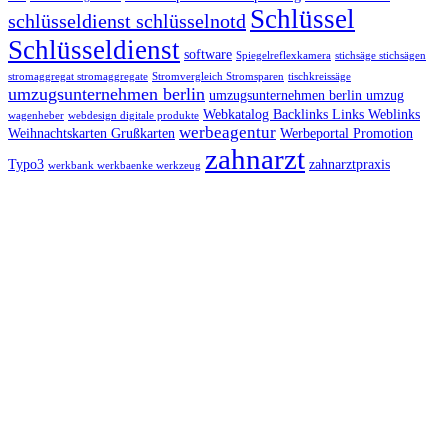
Schlüssel
schlüsseldienst schlüsselnotd
Schlüsseldienst
software
Spiegelreflexkamera
stichsäge stichsägen
stromaggregat stromaggregate
Stromvergleich Stromsparen
tischkreissäge
umzugsunternehmen berlin
umzugsunternehmen berlin umzug
Webkatalog Backlinks Links Weblinks
wagenheber
webdesign digitale produkte
werbeagentur
Weihnachtskarten Grußkarten
Werbeportal Promotion
zahnarzt
Typo3
zahnarztpraxis
werkbank werkbaenke werkzeug