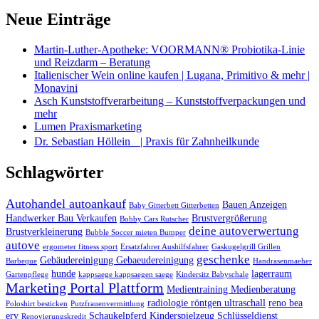
Neue Einträge
Martin-Luther-Apotheke: VOORMANN® Probiotika-Linie
und Reizdarm – Beratung
Italienischer Wein online kaufen | Lugana, Primitivo & mehr |
Monavini
Asch Kunststoffverarbeitung – Kunststoffverpackungen und
mehr
Lumen Praxismarketing
Dr. Sebastian Höllein | Praxis für Zahnheilkunde
Schlagwörter
Autohandel autoankauf
Bauen Anzeigen
Baby Gitterbett Gitterbetten
Handwerker Bau Verkaufen
Brustvergrößerung
Bobby Cars Rutscher
deine autoverwertung
Brustverkleinerung
Bubble Soccer mieten Bumper
autove
ergometer fitness sport
Ersatzfahrer Aushilfsfahrer
Gaskugelgrill Grillen
geschenke
Gebäudereinigung Gebaeudereinigung
Barbeque
Handrasenmaeher
hunde
lagerraum
Gartenpflege
kappsaege kappsaegen saege
Kindersitz Babyschale
Marketing Portal Plattform
Medientraining Medienberatung
radiologie röntgen ultraschall
reno bea
Poloshirt besticken
Putzfrauenvermittlung
erv
Schaukelpferd Kinderspielzeug
Schlüsseldienst
Renovierungskredit