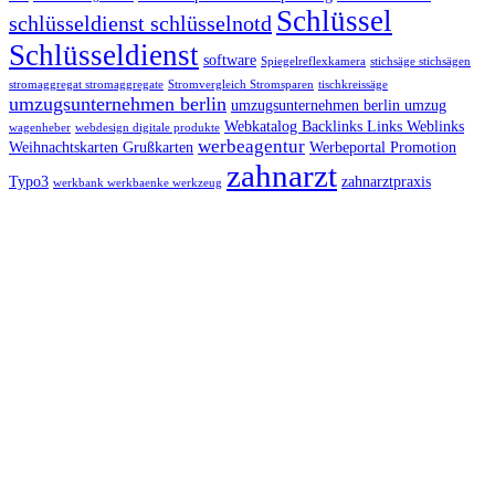
Schlüssel
schlüsseldienst schlüsselnotd
Schlüsseldienst
software
Spiegelreflexkamera
stichsäge stichsägen
stromaggregat stromaggregate
Stromvergleich Stromsparen
tischkreissäge
umzugsunternehmen berlin
umzugsunternehmen berlin umzug
Webkatalog Backlinks Links Weblinks
wagenheber
webdesign digitale produkte
werbeagentur
Weihnachtskarten Grußkarten
Werbeportal Promotion
zahnarzt
Typo3
zahnarztpraxis
werkbank werkbaenke werkzeug