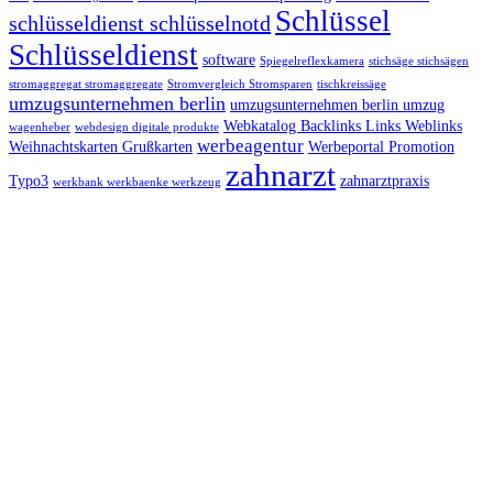
Schlüssel
schlüsseldienst schlüsselnotd
Schlüsseldienst
software
Spiegelreflexkamera
stichsäge stichsägen
stromaggregat stromaggregate
Stromvergleich Stromsparen
tischkreissäge
umzugsunternehmen berlin
umzugsunternehmen berlin umzug
Webkatalog Backlinks Links Weblinks
wagenheber
webdesign digitale produkte
werbeagentur
Weihnachtskarten Grußkarten
Werbeportal Promotion
zahnarzt
Typo3
zahnarztpraxis
werkbank werkbaenke werkzeug