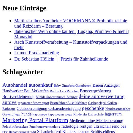
Neue Einträge
Martin-Luther-Apotheke: VOORMANN® Probiotika-Linie
und Reizdarm – Beratung
Italienischer Wein online kaufen | Lugana, Primitivo & mehr |
Monavini
Asch Kunststoffverarbeitung – Kunststoffverpackungen und
mehr
Lumen Praxismarketing
Dr. Sebastian Höllein | Praxis für Zahnheilkunde
Schlagwörter
Autohandel autoankauf
Bauen Anzeigen
Baby Gitterbett Gitterbetten
Handwerker Bau Verkaufen
Brustvergrößerung
Bobby Cars Rutscher
deine autoverwertung
Brustverkleinerung
Bubble Soccer mieten Bumper
autove
ergometer fitness sport
Ersatzfahrer Aushilfsfahrer
Gaskugelgrill Grillen
geschenke
Gebäudereinigung Gebaeudereinigung
Barbeque
Handrasenmaeher
hunde
lagerraum
Gartenpflege
kappsaege kappsaegen saege
Kindersitz Babyschale
Marketing Portal Plattform
Medientraining Medienberatung
radiologie röntgen ultraschall
reno bea
Poloshirt besticken
Putzfrauenvermittlung
erv
Schaukelpferd Kinderspielzeug
Schlüsseldienst
Renovierungskredit